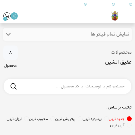
09179890157
info@goharanshop.com
ایران - فارس - کازرون
0
نمایش تمام فیلتر ها
محصولات
8
عقیق اتشین
محصول
ترتیب براساس :
جدید ترین
پربازدید ترین
پرفروش ترین
محبوب ترین
ارزان ترین
گران ترین