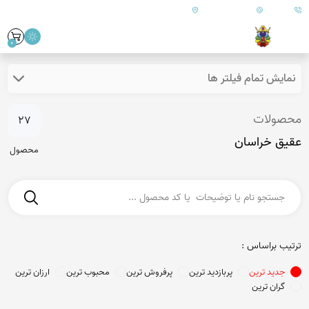
09179890157
info@goharanshop.com
ایران - فارس - کازرون
0
نمایش تمام فیلتر ها
محصولات
27
عقیق خراسان
محصول
ترتیب براساس :
جدید ترین
پربازدید ترین
پرفروش ترین
محبوب ترین
ارزان ترین
گران ترین