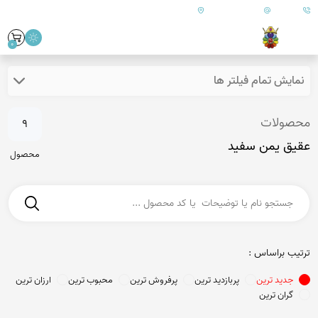
09179890157
info@goharanshop.com
ایران - فارس - کازرون
0
نمایش تمام فیلتر ها
محصولات
9
عقیق یمن سفید
محصول
ترتیب براساس :
جدید ترین
پربازدید ترین
پرفروش ترین
محبوب ترین
ارزان ترین
گران ترین