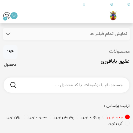
09179890157
info@goharanshop.com
ایران - فارس - کازرون
0
نمایش تمام فیلتر ها
محصولات
194
عقیق باباقوری
محصول
ترتیب براساس :
جدید ترین
پربازدید ترین
پرفروش ترین
محبوب ترین
ارزان ترین
گران ترین