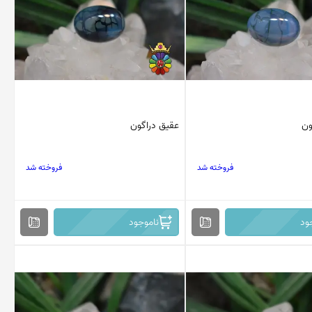
ون
عقیق دراگون
فروخته شد
فروخته شد
ود
ناموجود