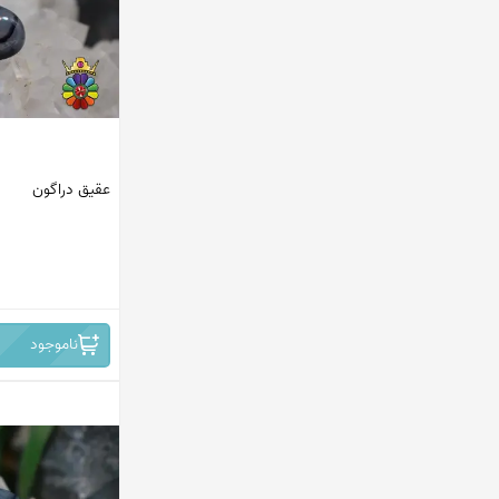
پاکستان
ماداگاسکار
افریقای جنوبی
مکزیک
عقیق دراگون
اندونزی
ترکیه
ایران
افغانستان
ناموجود
کانادا
امریکا
هند