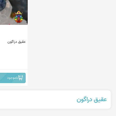
استرالیا
چین
برزیل
افریقا
عقیق دراگون
روسیه
افریقای جنوبی - نامبیا
ایران -نیشابور
ناموجود
عقیق دراگون