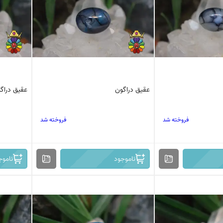
کرزی لس اگات
عقیق بوتسوانا
استیک اگات
عقیق اتشین
عقیق عسلی
عقیق شجر
عقیق خزه ای
عقیق سلیمانی
عقیق دراگون
عقیق دراگ
فروخته شد
فروخته شد
ناموجود
ناموج