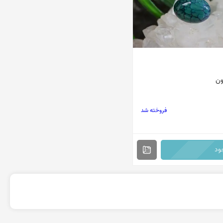
ون
فروخته شد
ود