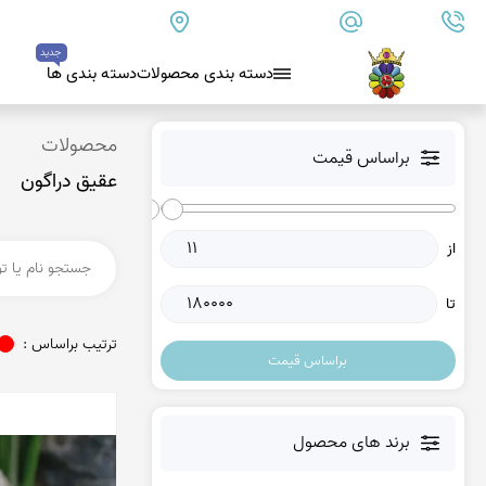
09179890157
info@goharanshop.com
ایران - فارس - کازرون
جدید
دسته بندی محصولات
دسته بندی ها
بلو لس آگات
محصولات
براساس قیمت
عقیق دراگون
کلسدونی
عقیق کلسدونی آبی
از
عقیق دروزی کلسدونی
عقیق کلسدونی قهوه ای
تا
عقیق یمن
ترتیب براساس :
براساس قیمت
عقیق یمن زرد
عقیق یمن سفید
عقیق یمن نباتی
برند های محصول
عقیق یمن پرتقالی