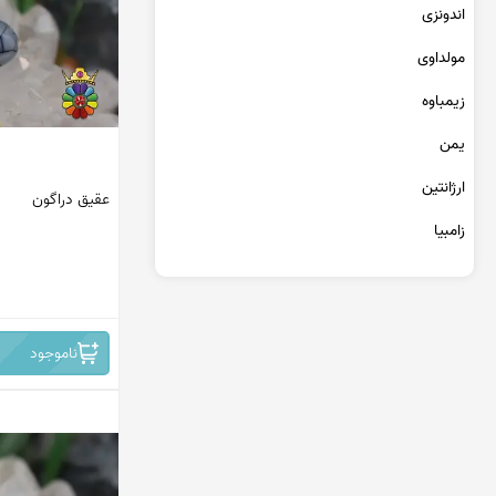
عقیق یمن کبود
اندونزی
عقیق یمن سبز
مولداوی
عقیق یمن بنفش
عقیق یمن سیاه
زیمباوه
عقیق یمن قرمز
یمن
عقیق خراسان
ارژانتین
عقیق دراگون
زامبیا
تانزانیا
برمه
ناموجود
مراکش
جمهوری دومینیکن
کنگو
سریلانکا