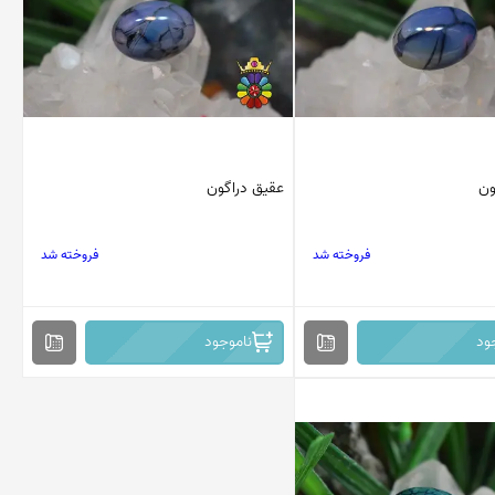
ون
عقیق دراگون
فروخته شد
فروخته شد
ود
ناموجود