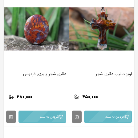
اویز صلیب عقیق شجر
عقیق شجر پاییزی فردوس
280,000
450,000
افزودن به سبد
افزودن به سبد