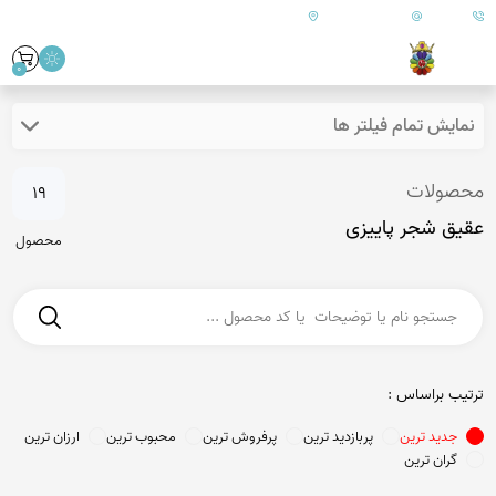
09179890157
info@goharanshop.com
ایران - فارس - کازرون
0
نمایش تمام فیلتر ها
محصولات
19
عقیق شجر پاییزی
محصول
ترتیب براساس :
جدید ترین
پربازدید ترین
پرفروش ترین
محبوب ترین
ارزان ترین
گران ترین