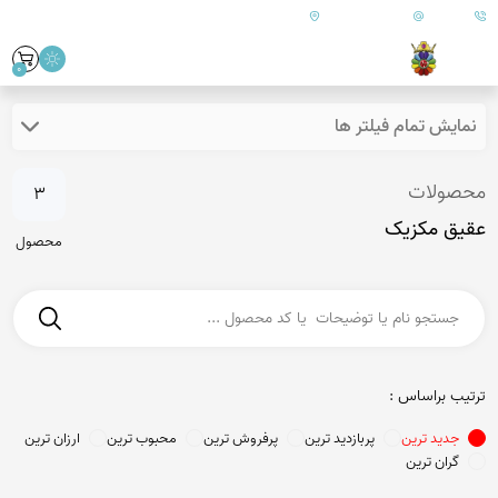
09179890157
info@goharanshop.com
ایران - فارس - کازرون
0
نمایش تمام فیلتر ها
محصولات
3
عقیق مکزیک
محصول
ترتیب براساس :
جدید ترین
پربازدید ترین
پرفروش ترین
محبوب ترین
ارزان ترین
گران ترین