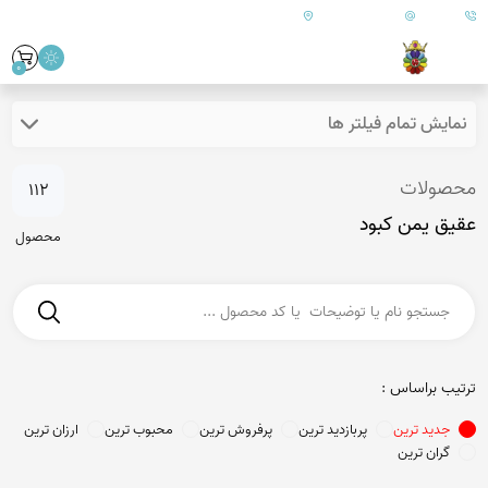
09179890157
info@goharanshop.com
ایران - فارس - کازرون
0
نمایش تمام فیلتر ها
محصولات
112
عقیق یمن کبود
محصول
ترتیب براساس :
جدید ترین
پربازدید ترین
پرفروش ترین
محبوب ترین
ارزان ترین
گران ترین