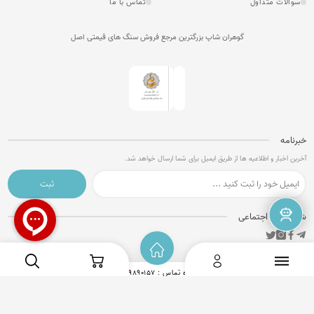
سوالات متداول
تماس با ما
گوهران شاپ بزرگترین مرجع فروش سنگ های قیمتی اصل
خبرنامه
آخرین اخبار و اطلاعیه ها از طریق ایمیل برای شما ارسال خواهد شد.
ثبت
شبکه های اجتماعی
آدرس : ایران - فارس - کازرون
شماره تماس : 09179890157
ایمیل :
info@goharanshop.com