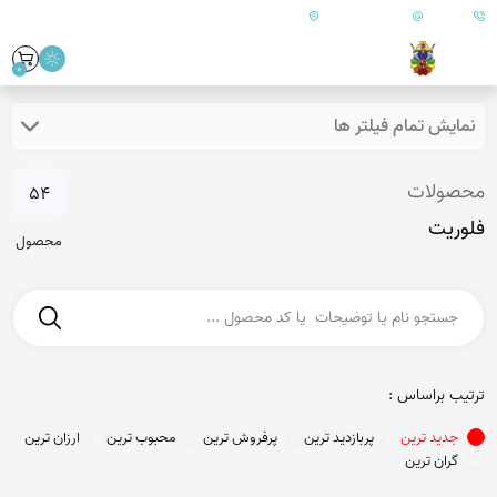
09179890157
info@goharanshop.com
ایران - فارس - کازرون
0
نمایش تمام فیلتر ها
محصولات
54
فلوریت
محصول
ترتیب براساس :
جدید ترین
پربازدید ترین
پرفروش ترین
محبوب ترین
ارزان ترین
گران ترین