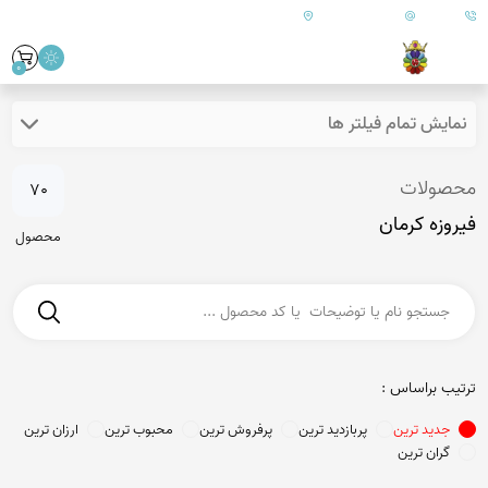
09179890157
info@goharanshop.com
ایران - فارس - کازرون
0
نمایش تمام فیلتر ها
محصولات
70
فیروزه کرمان
محصول
ترتیب براساس :
جدید ترین
پربازدید ترین
پرفروش ترین
محبوب ترین
ارزان ترین
گران ترین