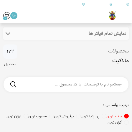
09179890157
info@goharanshop.com
ایران - فارس - کازرون
0
نمایش تمام فیلتر ها
محصولات
172
مالاکیت
محصول
ترتیب براساس :
جدید ترین
پربازدید ترین
پرفروش ترین
محبوب ترین
ارزان ترین
گران ترین