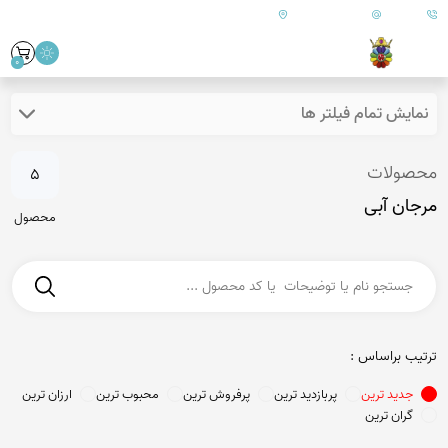
09179890157
info@goharanshop.com
ایران - فارس - کازرون
0
نمایش تمام فیلتر ها
محصولات
5
مرجان آبی
محصول
ترتیب براساس :
جدید ترین
پربازدید ترین
پرفروش ترین
محبوب ترین
ارزان ترین
گران ترین