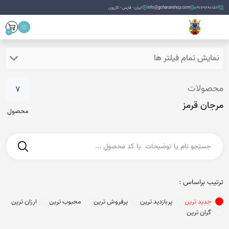
09179890157
info@goharanshop.com
ایران - فارس - کازرون
0
نمایش تمام فیلتر ها
محصولات
7
مرجان قرمز
محصول
ترتیب براساس :
جدید ترین
پربازدید ترین
پرفروش ترین
محبوب ترین
ارزان ترین
گران ترین