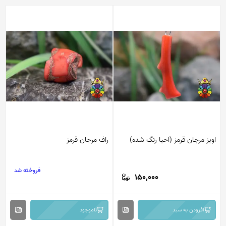
اویز مرجان قرمز (احیا رنگ شده)
راف مرجان قرمز
فروخته شد
150,000
افزودن به سبد
ناموجود