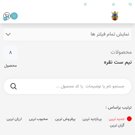
09179890157
info@goharanshop.com
ایران - فارس - کازرون
0
نمایش تمام فیلتر ها
محصولات
8
نیم ست نقره
محصول
ترتیب براساس :
جدید ترین
پربازدید ترین
پرفروش ترین
محبوب ترین
ارزان ترین
گران ترین