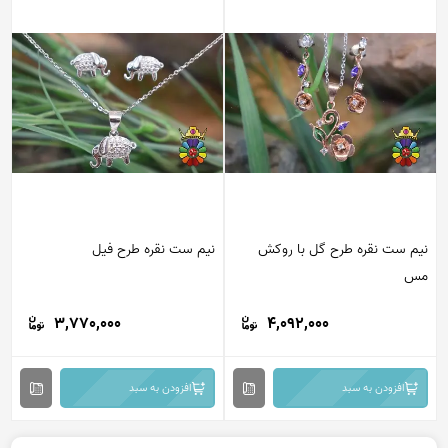
نیم ست نقره طرح گل با روکش
نیم ست نقره طرح فیل
مس
3,770,000
4,092,000
افزودن به سبد
افزودن به سبد