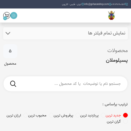
09179890157
info@goharanshop.com
ایران - فارس - کازرون
0
نمایش تمام فیلتر ها
محصولات
5
پسیلوملان
محصول
ترتیب براساس :
جدید ترین
پربازدید ترین
پرفروش ترین
محبوب ترین
ارزان ترین
گران ترین