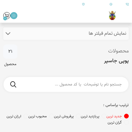
09179890157
info@goharanshop.com
ایران - فارس - کازرون
0
نمایش تمام فیلتر ها
محصولات
21
پوپی جاسپر
محصول
ترتیب براساس :
جدید ترین
پربازدید ترین
پرفروش ترین
محبوب ترین
ارزان ترین
گران ترین