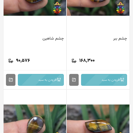
م ببر
چشم شاهین
90,576
168,300
افزودن به سبد
افزودن به سبد