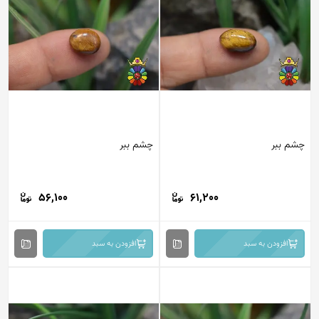
م ببر
چشم ببر
56,100
61,200
افزودن به سبد
افزودن به سبد