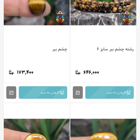
ته چشم ببر سایز 6
چشم ببر
173,400
646,000
افزودن به سبد
افزودن به سبد