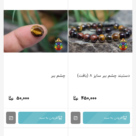
بند چشم ببر سایز 8 (بافت)
چشم ببر
50,000
450,000
افزودن به سبد
افزودن به سبد