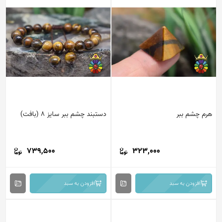
م چشم ببر
دستبند چشم ببر سایز 8 (بافت)
739,500
323,000
افزودن به سبد
افزودن به سبد