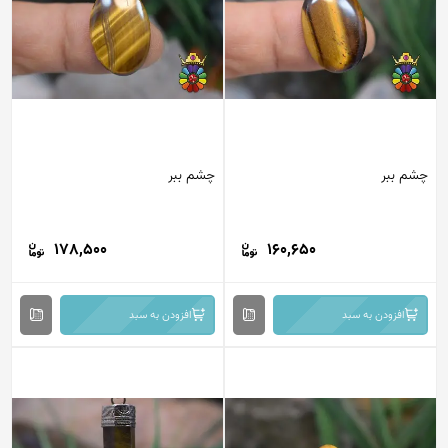
م ببر
چشم ببر
178,500
160,650
افزودن به سبد
افزودن به سبد