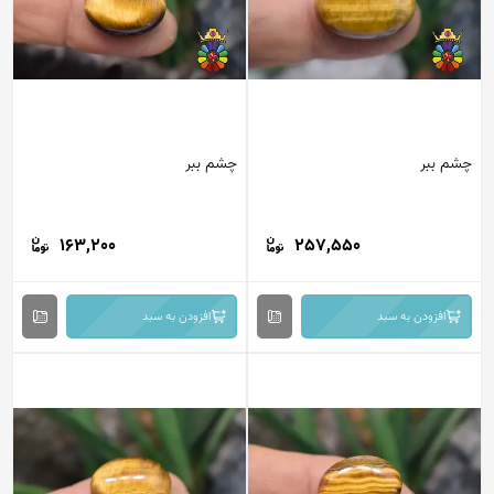
م ببر
چشم ببر
163,200
257,550
افزودن به سبد
افزودن به سبد