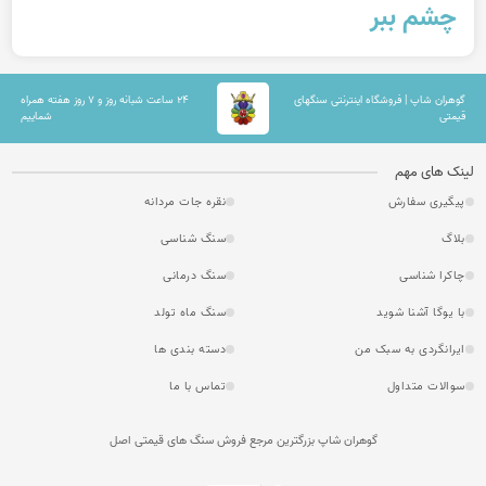
شم ببر
ران شاپ | فروشگاه اینترنتی سنگهای
۲۴ ساعت شبانه روز و ۷ روز هفته همراه
تی
شماییم
 های مهم
گیری سفارش
نقره جات مردانه
گ
سنگ شناسی
را شناسی
سنگ درمانی
یوگا آشنا شوید
سنگ ماه تولد
انگردی به سبک من
دسته بندی ها
لات متداول
تماس با ما
گوهران شاپ بزرگترین مرجع فروش سنگ های قیمتی اصل