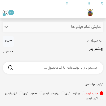
09179890
info@goharanshop.com
ایران - فارس - کازرون
0
ایش تمام فیلتر ها
صولات
483
 ببر
محصول
ب براساس :
جدید ترین
پربازدید ترین
پرفروش ترین
محبوب ترین
ارزان ترین
گران ترین