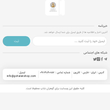
امه
 اخبار و اطلاعیه ها از طریق ایمیل برای شما ارسال خواهد شد.
ثبت
 های اجتماعی
رس : ایران - فارس - کازرون
شماره تماس : 09179890157
ایمیل :
info@goharanshop.com
کلیه حقوق این وبسایت برای
گوهران شاپ
محفوظ است.