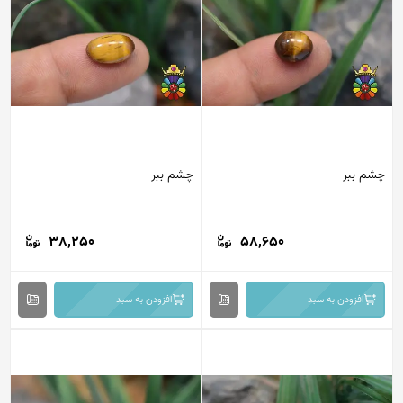
م ببر
چشم ببر
38,250
58,650
افزودن به سبد
افزودن به سبد