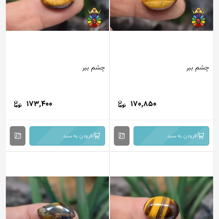
م ببر
چشم ببر
173,400
170,850
افزودن به سبد
افزودن به سبد