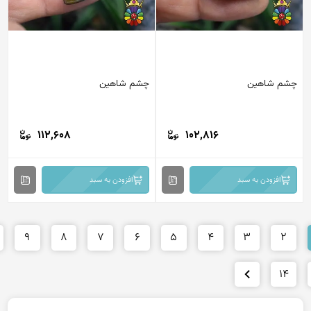
م شاهین
چشم شاهین
112,608
102,816
افزودن به سبد
افزودن به سبد
10
9
8
7
6
5
4
3
2
14