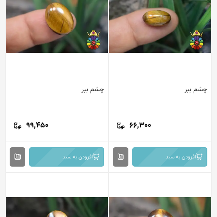
م ببر
چشم ببر
99,450
66,300
افزودن به سبد
افزودن به سبد