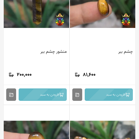
م ببر
منشور چشم ببر
200,000
81,600
افزودن به سبد
افزودن به سبد