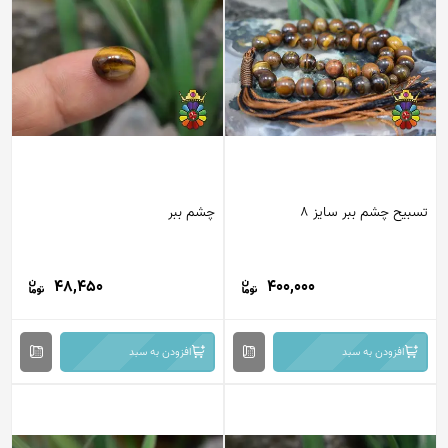
بیح چشم ببر سایز 8
چشم ببر
48,450
400,000
افزودن به سبد
افزودن به سبد