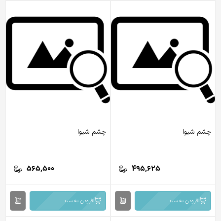
چشم شیوا
چشم شیوا
565,500
495,625
افزودن به سبد
افزودن به سبد