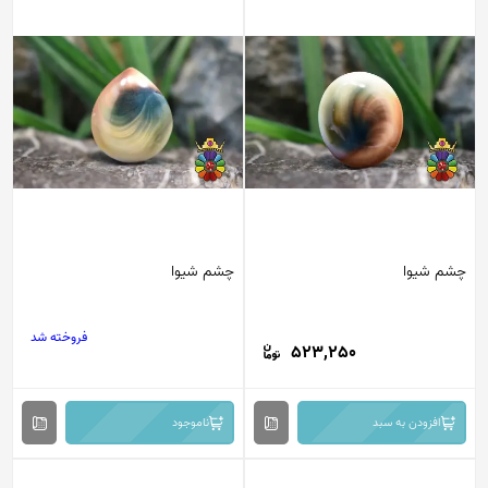
چشم شیوا
چشم شیوا
فروخته شد
523,250
افزودن به سبد
ناموجود