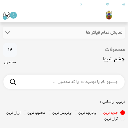
09179890157
info@goharanshop.com
ایران - فارس - کازرون
0
نمایش تمام فیلتر ها
محصولات
14
چشم شیوا
محصول
ترتیب براساس :
جدید ترین
پربازدید ترین
پرفروش ترین
محبوب ترین
ارزان ترین
گران ترین