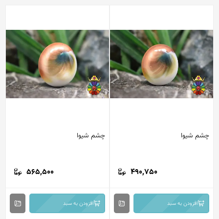
چشم شیوا
چشم شیوا
565,500
490,750
افزودن به سبد
افزودن به سبد