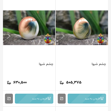
چشم شیوا
چشم شیوا
630,500
505,375
افزودن به سبد
افزودن به سبد