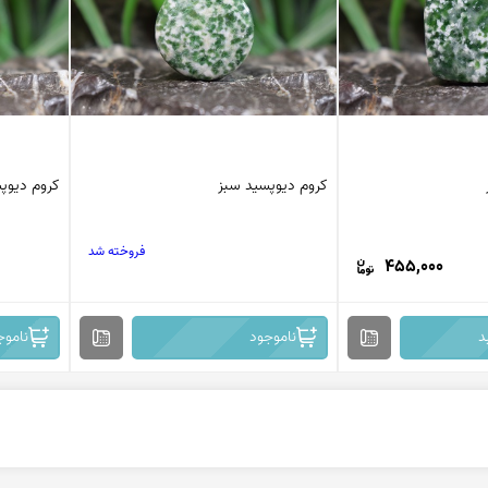
کروم دیوپسید سبز
کروم دیوپ
فروخته شد
455,000
د
ناموجود
ناموج