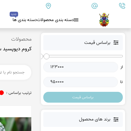
09179890157
info@goharanshop.com
ایران - فارس - کازرون
جدید
دسته بندی محصولات
دسته بندی ها
بلو لس آگات
محصولات
براساس قیمت
کروم دیوپسید س
کلسدونی
عقیق کلسدونی آبی
از
عقیق دروزی کلسدونی
عقیق کلسدونی قهوه ای
تا
عقیق یمن
ترتیب براساس :
براساس قیمت
عقیق یمن زرد
عقیق یمن سفید
عقیق یمن نباتی
برند های محصول
عقیق یمن پرتقالی