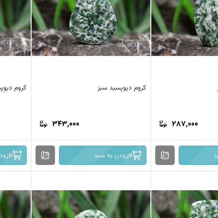
کرزی لس اگات
عقیق بوتسوانا
استیک اگات
عقیق اتشین
عقیق عسلی
عقیق شجر
عقیق خزه ای
عقیق سلیمانی
کروم دیوپسید سبز
کروم دیوپ
343,000
287,000
د
افزودن به سبد
افزود