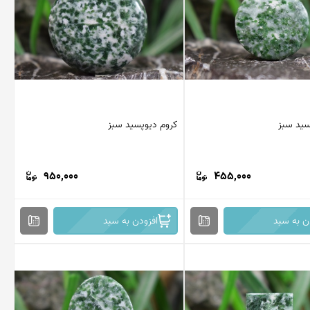
سید سبز
کروم دیوپسید سبز
950,000
455,000
ن به سبد
افزودن به سبد