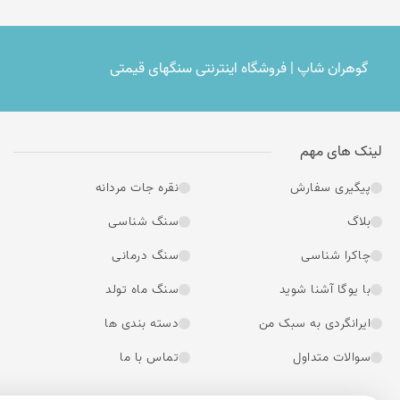
استرالیا
چین
گوهران شاپ | فروشگاه اینترنتی سنگهای قیمتی
برزیل
افریقا
لینک های مهم
روسیه
افریقای جنوبی - نامبیا
پیگیری سفارش
نقره جات مردانه
ایران -نیشابور
بلاگ
سنگ شناسی
چاکرا شناسی
سنگ درمانی
با یوگا آشنا شوید
سنگ ماه تولد
ایرانگردی به سبک من
دسته بندی ها
سوالات متداول
تماس با ما