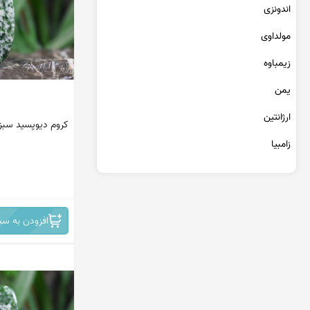
عقیق یمن کبود
اندونزی
عقیق یمن سبز
مولداوی
عقیق یمن بنفش
عقیق یمن سیاه
زیمباوه
عقیق یمن قرمز
یمن
عقیق خراسان
ارژانتین
کروم دیوپسید سبز
زامبیا
تانزانیا
برمه
افزودن به سب
مراکش
جمهوری دومینیکن
کنگو
سریلانکا