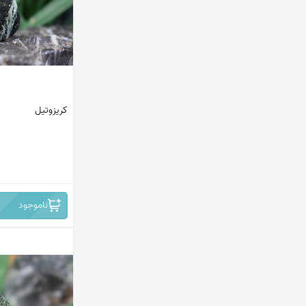
استرالیا
چین
برزیل
افریقا
کریزوتیل
روسیه
افریقای جنوبی - نامبیا
ایران -نیشابور
ناموجود