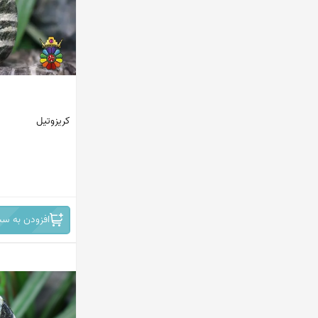
پاکستان
ماداگاسکار
افریقای جنوبی
مکزیک
کریزوتیل
اندونزی
ترکیه
ایران
افغانستان
افزودن به سب
کانادا
امریکا
هند