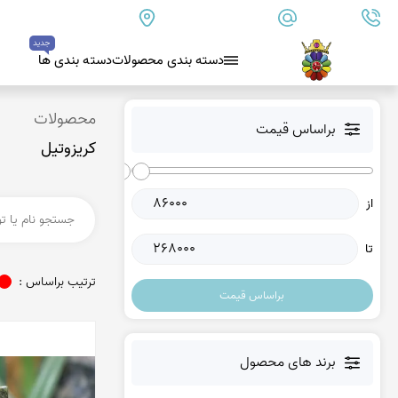
09179890157
info@goharanshop.com
ایران - فارس - کازرون
جدید
دسته بندی محصولات
دسته بندی ها
بلو لس آگات
محصولات
براساس قیمت
کریزوتیل
کلسدونی
عقیق کلسدونی آبی
از
عقیق دروزی کلسدونی
عقیق کلسدونی قهوه ای
تا
عقیق یمن
ترتیب براساس :
براساس قیمت
عقیق یمن زرد
عقیق یمن سفید
عقیق یمن نباتی
برند های محصول
عقیق یمن پرتقالی