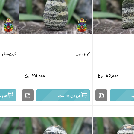
کرزی لس اگات
عقیق بوتسوانا
استیک اگات
عقیق اتشین
عقیق عسلی
عقیق شجر
عقیق خزه ای
عقیق سلیمانی
کریزوتیل
کریزوتیل
191,000
86,000
د
افزودن به سبد
افزود