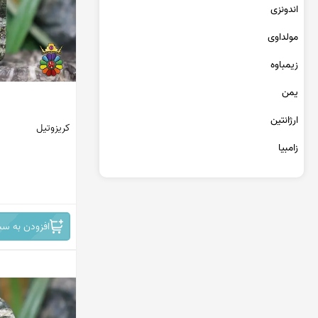
عقیق یمن کبود
اندونزی
عقیق یمن سبز
مولداوی
عقیق یمن بنفش
عقیق یمن سیاه
زیمباوه
عقیق یمن قرمز
یمن
عقیق خراسان
ارژانتین
کریزوتیل
زامبیا
تانزانیا
برمه
افزودن به سب
مراکش
جمهوری دومینیکن
کنگو
سریلانکا