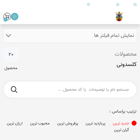
09179890157
info@goharanshop.com
ایران - فارس - کازرون
0
نمایش تمام فیلتر ها
محصولات
20
کلسدونی
محصول
ترتیب براساس :
جدید ترین
پربازدید ترین
پرفروش ترین
محبوب ترین
ارزان ترین
گران ترین