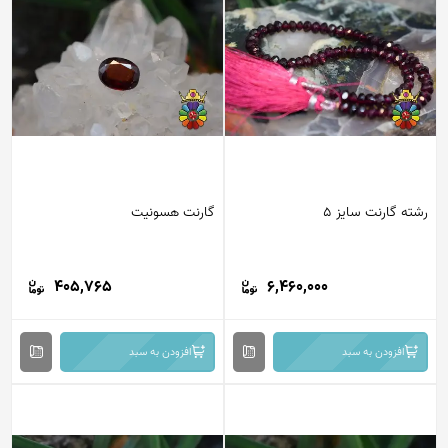
رشته گارنت سایز 5
گارنت هسونیت
405,765
6,460,000
افزودن به سبد
افزودن به سبد