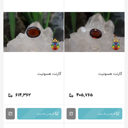
گارنت هسونیت
گارنت هسونیت
614,362
405,765
افزودن به سبد
افزودن به سبد