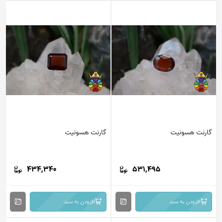
گارنت هسونیت
گارنت هسونیت
434,340
531,495
افزودن به سبد
افزودن به سبد