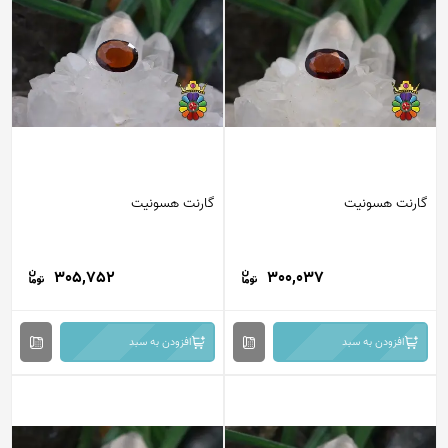
گارنت هسونیت
گارنت هسونیت
305,752
300,037
افزودن به سبد
افزودن به سبد