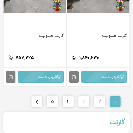
گارنت هسونیت
گارنت هسونیت
657,225
1,840,230
افزودن به سبد
افزودن به سبد
5
4
3
2
1
گارنت