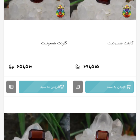
گارنت هسونیت
گارنت هسونیت
651,510
691,515
افزودن به سبد
افزودن به سبد