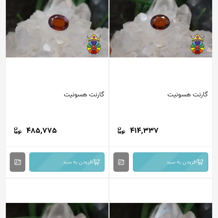
گارنت هسونیت
گارنت هسونیت
485,775
414,337
افزودن به سبد
افزودن به سبد