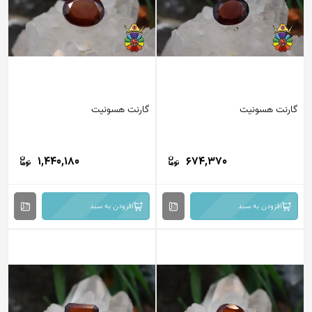
گارنت هسونیت
گارنت هسونیت
1,440,180
674,370
افزودن به سبد
افزودن به سبد