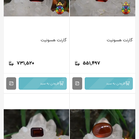
گارنت هسونیت
گارنت هسونیت
731,520
551,497
افزودن به سبد
افزودن به سبد