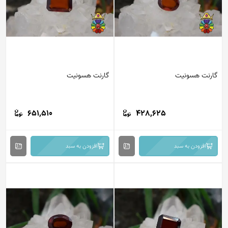
گارنت هسونیت
گارنت هسونیت
651,510
428,625
افزودن به سبد
افزودن به سبد