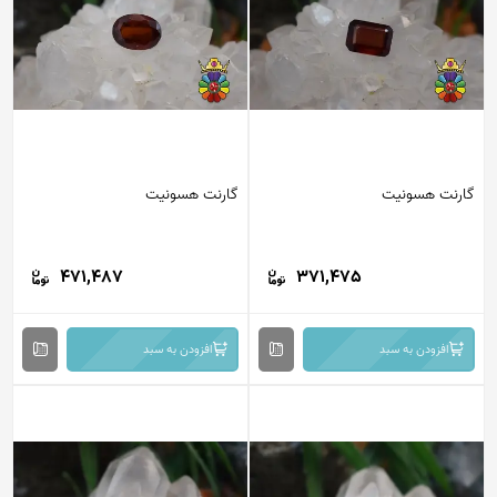
گارنت هسونیت
گارنت هسونیت
471,487
371,475
افزودن به سبد
افزودن به سبد