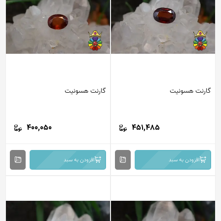
گارنت هسونیت
گارنت هسونیت
400,050
451,485
افزودن به سبد
افزودن به سبد