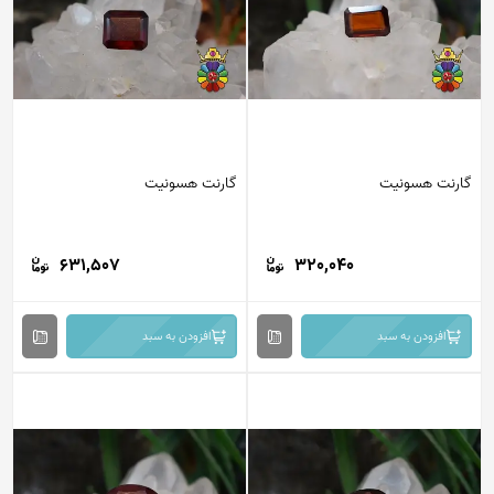
گارنت هسونیت
گارنت هسونیت
631,507
320,040
افزودن به سبد
افزودن به سبد