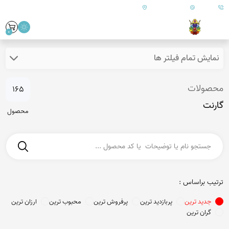
09179890157
info@goharanshop.com
ایران - فارس - کازرون
0
نمایش تمام فیلتر ها
محصولات
165
گارنت
محصول
ترتیب براساس :
جدید ترین
پربازدید ترین
پرفروش ترین
محبوب ترین
ارزان ترین
گران ترین