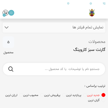
09179890157
info@goharanshop.com
ایران - فارس - کازرون
0
نمایش تمام فیلتر ها
محصولات
5
گارنت سبز کاروینگ
محصول
ترتیب براساس :
جدید ترین
پربازدید ترین
پرفروش ترین
محبوب ترین
ارزان ترین
گران ترین