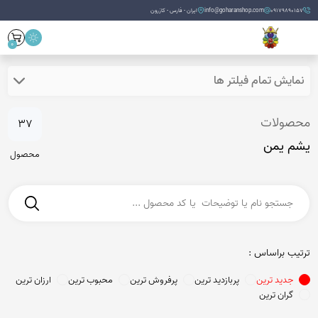
09179890157
info@goharanshop.com
ایران - فارس - کازرون
0
نمایش تمام فیلتر ها
محصولات
37
یشم یمن
محصول
ترتیب براساس :
جدید ترین
پربازدید ترین
پرفروش ترین
محبوب ترین
ارزان ترین
گران ترین