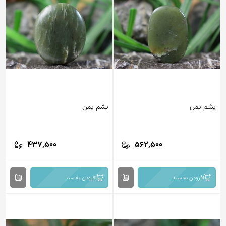
یشم یمن
یشم یمن
437,500
562,500
افزودن به سبد
افزودن به سبد