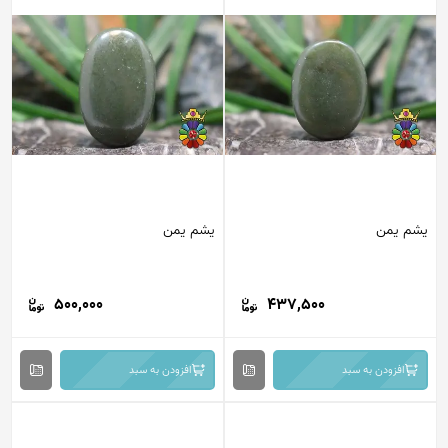
یشم یمن
یشم یمن
500,000
437,500
افزودن به سبد
افزودن به سبد