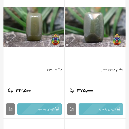
یشم یمن سبز
یشم یمن
312,500
375,000
افزودن به سبد
افزودن به سبد