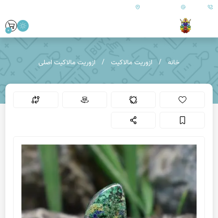
09179890157
info@goharanshop.com
ایران - فارس - کازرون
0
خانه
ازوریت مالاکیت
ازوریت مالاکیت اصلی