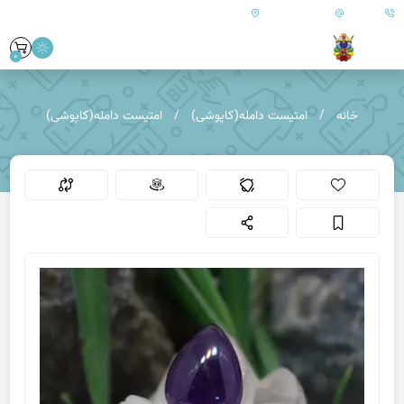
09179890157
info@goharanshop.com
ایران - فارس - کازرون
0
خانه
امتیست دامله(کاپوشی)
امتیست دامله(کاپوشی)