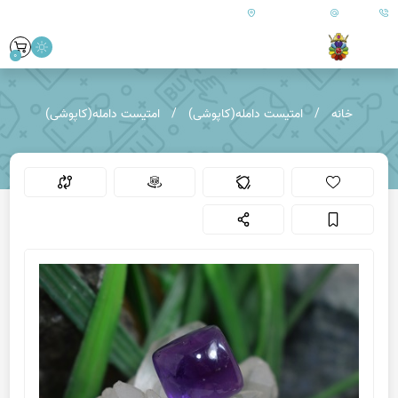
09179890157
info@goharanshop.com
ایران - فارس - کازرون
0
خانه
امتیست دامله(کاپوشی)
امتیست دامله(کاپوشی)