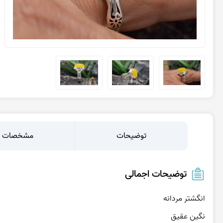
عقیق یمن پرتقالی
عقیق یمن کبود
عقیق یمن سبز
عقیق یمن بنفش
عقیق یمن سیاه
عقیق یمن قرمز
توضیحات
مشخصات
توضیحات اجمالی