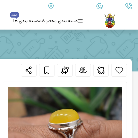
09179890157
info@goharanshop.com
ایران - فارس - کازرون
جدید
دسته بندی محصولات
دسته بندی ها
عقیق سیاه (اونیکس)
بلو لس آگات
کلسدونی
عقیق کلسدونی آبی
عقیق دروزی کلسدونی
عقیق کلسدونی قهوه ای
عقیق یمن
عقیق یمن زرد
عقیق یمن سفید
عقیق یمن نباتی