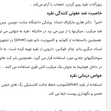
زیورآلات نقره روی گردن، اعصاب را آرام می‌کند .
خاصیت ضد عفونی کنندگی نقره
ضد میکرب , میکربها را از بین می برد در حالیکه  نقره به تنهایی می تواند   ۶۵۰  میکرب را نابود کند  بدون اینکه مانند  دیگر ضد عفونیها عوارض بعدی بر
 همچنین بااستفاده از کلوئید و کامپوزیت نانو نقره (silver) در تجهیزات پزشکی ودندانپزشکی برای از بین بردن انواع باکتری و قارچ می توان استفاده کرد.
در داخل هواپیما به عنوان یک میکرب کش قوی استفاده می کنند  . ح
خواص درمانی نقره
تعمیر و نگهداری پوست ایفا می کند.