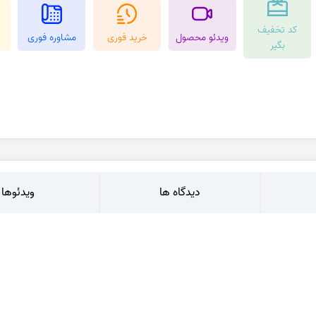
عقیق کارنلین
عقیق شجر پاییزی
کد تخفیف
کرزی لس اگات
عقیق بوتسوانا
ویدئو محصول
خرید فوری
مشاوره فوری
بگیر
استیک اگات
عقیق اتشین
عقیق عسلی
عقیق شجر
دیدگاه ها
ویدئوها