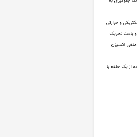
مزایای نقره تنها محدود به کاهش درد نیست، نقره همچنین می تواند از اتساع درد مفاصل انگشت، در کسانی که از آرتریت روماتوئید رنج می برند، جلوگیری به 
همه خاصیت های ذکر شده برای نقره دارای یک پایه علمی اثبات شده است و هر یک از مزایای سلامتی ایجاد شده توسط نقره به دلیل هدایت الکتریکی و حرارتی 
موجود در آن است. یون های موجود در نقره با بار مثبت، یک میدان رسانا ایجاد می کنند که ناشی از تابش امواج الکترومغناطیسی بر بدن است و باعث تحریک 
وظایف طبیعی بدن می گردد و بهبود گردش خون و تعادل درجه حرارت بدن را در پی دارد. یونهای نقره (silver)با بار مثبت نیز اتصال با یون های منفی اکسیژن 
برای افرادی که در این مورد تردید دارند، تحقیقات انجام شده توسط محققان در دانشگاه ساوتهمپتون، این موضوع را به اثبات رسانده که استفاده از یک حلقه با 