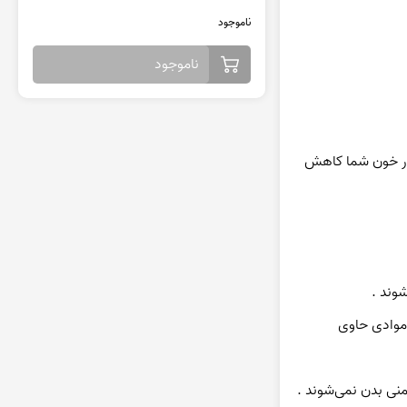
ناموجود
ناموجود
پوشیدن انگشتر نقره (silver)بر روی انگشت انگشتری (انگشت چهارم) دست چپ یا راست باعث حذف انرژی اضافی در گردش خون شده و فشار خون شما کاهش 
اگر زیورآلات نقره (silver)از آنچه که بوده است نیز روشن‌تر گردد . این امر می‌تواند حاکی از یک اختلال کلیوی جدی باشد، زیرا عرق باعث انتشار موادی حاوی 