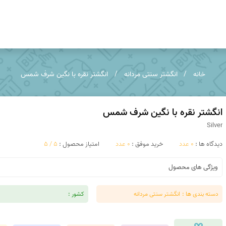
عقیق خراسان
عقیق خزه ای
خانه
انگشتر سنتی مردانه
انگشتر نقره با نگین شرف شمس
کوپر اگات
توریتلا اگات
عقیق فردوس
عقیق مکزیک
انگشتر نقره با نگین شرف شمس
Silver
عقیق زرد
تندر اگات
دیدگاه ها :
0 عدد
خرید موفق :
0 عدد
امتیاز محصول :
5 / 5
عقیق دراگون
عقیق سبز
ویژگی های محصول
عقیق باباقوری
عقیق شرف شمس
دسته بندی ها :
انگشتر سنتی مردانه
کشور :
عقیق پوست مار
عقیق سوخته