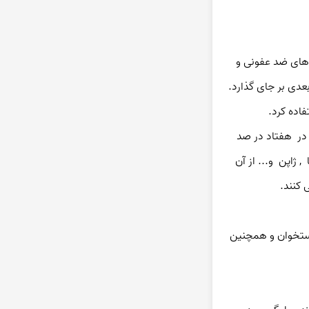
اخیرا"  دکتر هاری مارکراف استاد  پزشکی دانشگاه سانت دویس  پس از آزمایشهای متعدد اعلام کرد که نقره (silver)صدها بار بیش از سایر داروهای ضد عفونی و 
استاد دیگری بنام  چالز  فوکس  دارویی از نقره تهیه کرده است  به نام   سولفادیازین نقره , که در معالجه سر ما خوردگی و جوش های پوستی و در  هفتاد در صد 
سوختگیهای جلدی مورد استفاده قرار می گیرد .همچنین شر کت های هواپیمایی انگلستان , سویس , آلمان , اسکاندیناوی, فرانسه ,کانادا , ایتالیا  , ژاپن  و... از آن 
کنند. 
استفاده از نقره (silver)موجب حفظ حالت الاستیکی رگ های خونی موجود در بدن ما می گردد که این خود نقش مهمی را در تشکیل و درمان استخوان و همچنین 