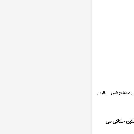
ضمادش تحلیل  برنده  ورمها  و با جیوه برای رفع بواسیر  مفید است .نقره در داروهای  چشمی برای روشنایی  و تقویت  چشم استفاده می شود  , مصلح ضرر   نقره , 
گین حکاکی می