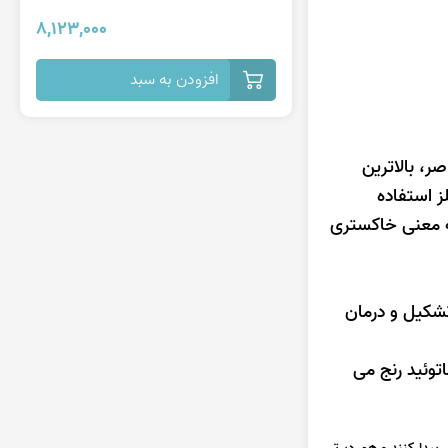
8,123,000
افزودن به سبد
ام عناصر، بالاترین
ز استفاده
 معنی خاکستری
ر تشکیل و درمان
توئید رنج می