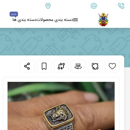
09179890157
info@goharanshop.com
ایران - فارس - کازرون
جدید
دسته بندی محصولات
دسته بندی ها
عقیق سیاه (اونیکس)
بلو لس آگات
کلسدونی
عقیق کلسدونی آبی
عقیق دروزی کلسدونی
عقیق کلسدونی قهوه ای
عقیق یمن
عقیق یمن زرد
عقیق یمن سفید
عقیق یمن نباتی