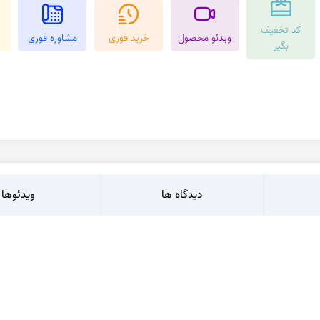
عقیق کارنلین
عقیق شجر پاییزی
کد تخفیف
کرزی لس اگات
عقیق بوتسوانا
ویدئو محصول
خرید فوری
مشاوره فوری
بگیر
استیک اگات
عقیق اتشین
عقیق عسلی
عقیق شجر
دیدگاه ها
ویدئوها