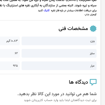
نقره استرلینگ (silver)با گذشت زمان سیاه و تیره می شود. به
سیاه و تیره شوند. البته بعضی از سازندگان به آبکاری نقره های استرلینگ با نقره 999 بسنده می کن
برای دریافت اطلاعات بیشتر در باره فلز نقره
کلیک
کنید
گوهران شاپ
مشخصات فنی
وزن
10.83 گرم
سایز
62
عیار
925
دیدگاه ها
شما هم می توانید در مورد این کالا نظر بدهید.
برای ثبت دیدگاهتان ابتدا باید وارد حساب کاربریتان شوید