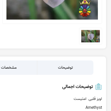
عقیق یمن کبود
عقیق یمن سبز
عقیق یمن بنفش
عقیق یمن سیاه
عقیق یمن قرمز
عقیق خراسان
توضیحات
مشخصات
توضیحات اجمالی
Amethyst