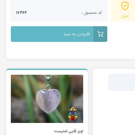
کد محصول :
17464
اصل
افزودن به سبد
اویز قلبی امتیست