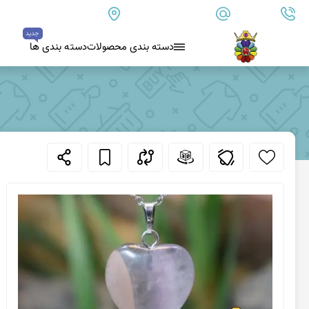
09179890157
info@goharanshop.com
ایران - فارس - کازرون
جدید
دسته بندی محصولات
دسته بندی ها
بلو لس آگات
کلسدونی
عقیق کلسدونی آبی
عقیق دروزی کلسدونی
عقیق کلسدونی قهوه ای
عقیق یمن
عقیق یمن زرد
عقیق یمن سفید
عقیق یمن نباتی
عقیق یمن پرتقالی