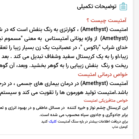
توضیحات تکمیلی
آمتیست چیست ؟
امتیست (Amethyst) ، کوارتزی به رنگ بنفش
(Amethyst) از واژه یونانی آمتیستاس به معنی "مسموم نیست" و ازیک افسانه باستانی الهام گرفته شده است
خدای شراب "باکوس "، در عصبانیت یک زن بسیار زیبا را تعقیب
زیبا،او را به یک کریستال سفید وشفاف تبدیل می کند . بعد 
ریخت و رنگ بنفش زیبایی را به گوهر بخشید. وبعد، آن گوهر
خواص درمانی امتیست
آمتیست (Amethyst) در درمان بیماری های جس
باشد.امتیست تولید هورمون ها را تقویت می کند و سیستم ع
خواص متافیزیکی امتیست
این کریستال چشم نواز و خیره کننده در مسائل عاطفی و در بهبود انرژی و 
برابر جادوگری و جادوی سیاه محسوب می شده است.
برای دریافت اطلاعات بیشتر در باره سنگ آمتیست
کلیک
کنید
گوهران شاپ