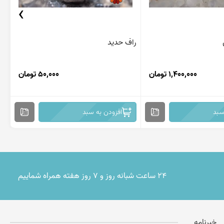
›
راف حدید
من
1,400,000 تومان
50,000 تومان
سبد
افزودن به سبد
۲۴ ساعت شبانه روز و ۷ روز هفته همراه شماییم
خبرنامه