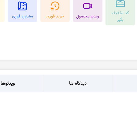
کرزی لس اگات
عقیق بوتسوانا
کد تخفیف
استیک اگات
عقیق اتشین
ویدئو محصول
خرید فوری
مشاوره فوری
بگیر
عقیق عسلی
عقیق شجر
عقیق خزه ای
عقیق سلیمانی
دیدگاه ها
ویدئوها