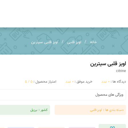
کوپر اگات
توریتلا اگات
خانه
اویز قلبی
اویز قلبی سیترین
عقیق فردوس
عقیق مکزیک
عقیق زرد
تندر اگات
اویز قلبی سیترین
citrine
عقیق دراگون
عقیق سبز
دیدگاه ها :
0 عدد
خرید موفق :
0 عدد
امتیاز محصول :
5 / 5
عقیق باباقوری
عقیق شرف شمس
ویژگی های محصول
عقیق پوست مار
عقیق سوخته
دسته بندی ها :
اویز قلبی
کشور :
برزیل
عقیق کارنلین
عقیق شجر پاییزی