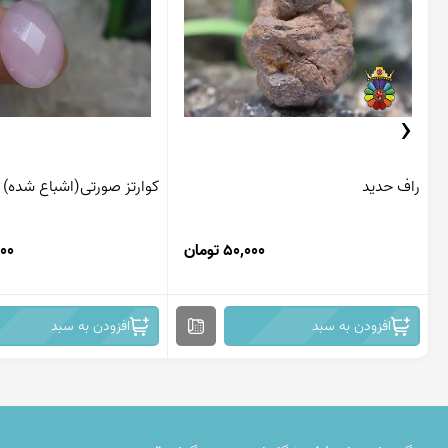
‹
راف حدید
کوارتز صورتی(اشباع شده)
50,000 تومان
,000
افزودن به سبد
افزودن به سبد