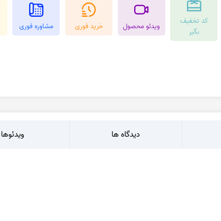
کرزی لس اگات
عقیق بوتسوانا
کد تخفیف
استیک اگات
عقیق اتشین
ویدئو محصول
خرید فوری
مشاوره فوری
بگیر
عقیق عسلی
عقیق شجر
عقیق خزه ای
عقیق سلیمانی
دیدگاه ها
ویدئوها