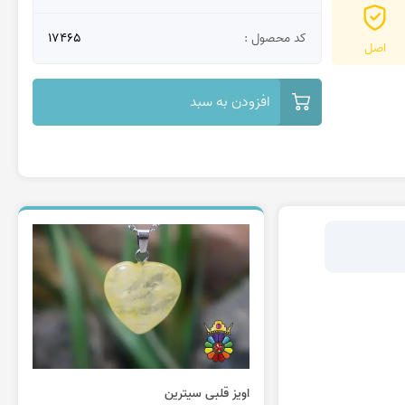
کد محصول :
17465
اصل
افزودن به سبد
اویز قلبی سیترین