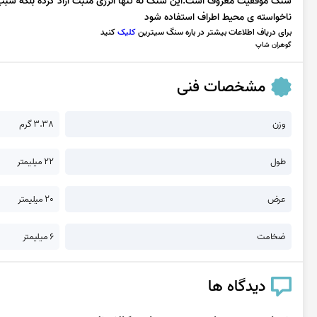
سنگ موفقیت معروف است.این سنگ نه تنها انرژی مثبت آزاد کرده بلکه سبب از
ناخواسته ی محیط اطراف استفاده شود
برای دریاف اطلاعات بیشتر در باره سنگ سیترین
کلیک
کنید
گوهران شاپ
مشخصات فنی
وزن
3.38 گرم
طول
22 میلیمتر
عرض
20 میلیمتر
ضخامت
6 میلیمتر
دیدگاه ها