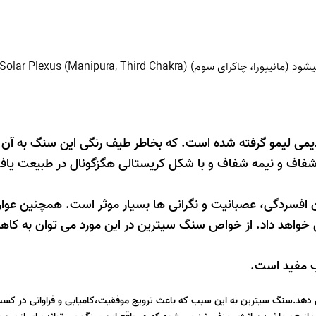
 Solar Plexus (Manipura, Third Chakra))
 قدیمی لیمو گرفته شده است. که بخاطر طیف رنگی این سنگ به آن 
شفاف و نیمه شفاف و با شکل کریستالی هگزگونال در طبیعت یا
 و تجربه ها، سیترین (Citrine) برای درمان افسردگی، عصبانیت و نگرانی ها بسیار موثر است. همچ
واهد داد. از خواص سنگ سیترین در این مورد می توان به کاه
ب مفید است.
ی دهد.سنگ سیترین به این سبب که باعث ترویج موفقیت،کامیابی و فراوانی در کسب