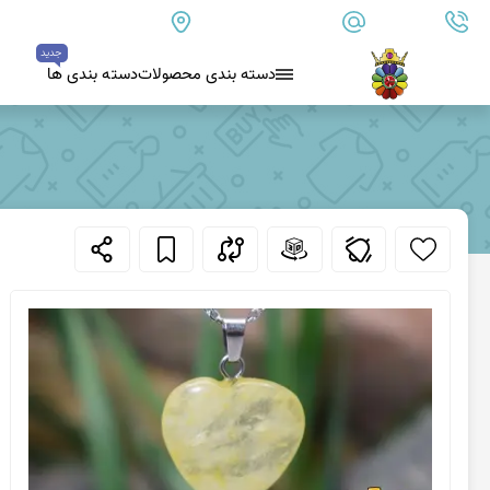
09179890157
info@goharanshop.com
ایران - فارس - کازرون
جدید
دسته بندی محصولات
دسته بندی ها
بلو لس آگات
کلسدونی
عقیق کلسدونی آبی
عقیق دروزی کلسدونی
عقیق کلسدونی قهوه ای
عقیق یمن
عقیق یمن زرد
عقیق یمن سفید
عقیق یمن نباتی
عقیق یمن پرتقالی