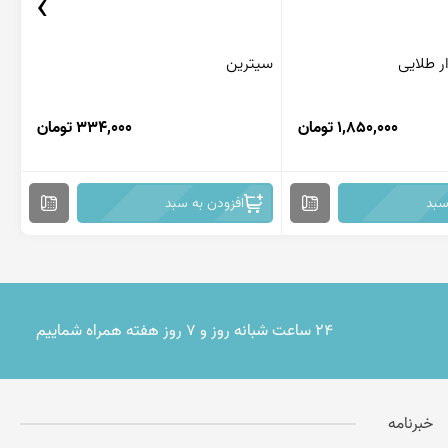
›
ار طلایی
سیترین
کو
1,850,000 تومان
334,000 تومان
سبد
افزودن به سبد
۲۴ ساعت شبانه روز و ۷ روز هفته همراه شماییم
خبرنامه