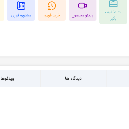
کرزی لس اگات
عقیق بوتسوانا
کد تخفیف
استیک اگات
عقیق اتشین
ویدئو محصول
خرید فوری
مشاوره فوری
بگیر
عقیق عسلی
عقیق شجر
عقیق خزه ای
عقیق سلیمانی
دیدگاه ها
ویدئوها