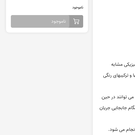
ناموجود
ناموجود
"تورمالین" (tourmaline)نام گروه بزرگی از مواد معدنی سیلیکات بور است. این مواد معدنی دارای یک ساختار کریستالی متداول و خصوصیات فیزیکی مشابه 
هستند - اما در ترکیب شیمیایی تفاوت چشمگیری دارند. طیف گسترده ای از ترکیبات و گستره رنگی در بلورها باعث می شود که تورمالین در رنگها و ترکیبهای رنگی 
تورمالین(tourmaline) معمولاً به عنوان ماده معدنی جانبی در سنگهای آذرین و دگردیسی رخ می دهد. کریستالهای بزرگ و خوش فرم تورمالین می توانند در حین 
فعالیت هیدروترمال در حفره ها و شکستگی ها شکل بگیرند. تورمالین یک ماده معدنی سخت و سرسخت است. این امر باعث می شود تا در هنگام جابجایی جریان 
 انجام می شود.