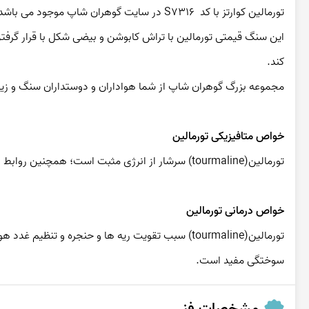
تورمالین کوارتز با کد  S7316 در سایت گوهران شاپ موجود می باشد.
کند.
مجموعه بزرگ گوهران شاپ از شما هواداران و دوستداران سنگ و زیور 
خواص متافیزیکی تورمالین
تورمالین(tourmaline) سرشار از انرژی مثبت است؛ همچنین روابط بین افراد را از طریق افزایش عشق، ترحم و تعهد بهبود می بخشد.
خواص درمانی تورمالین
سوختگی مفید است.