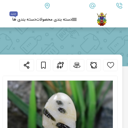
09179890157
info@goharanshop.com
ایران - فارس - کازرون
جدید
دسته بندی محصولات
دسته بندی ها
بلو لس آگات
کلسدونی
عقیق کلسدونی آبی
عقیق دروزی کلسدونی
عقیق کلسدونی قهوه ای
عقیق یمن
عقیق یمن زرد
عقیق یمن سفید
عقیق یمن نباتی
عقیق یمن پرتقالی