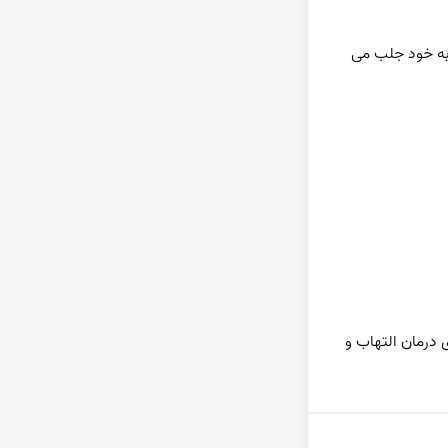
این سنگ قیمتی تورمالین با تراش کابوشن و بیضی شکل با قرار گرفتن بر روی رکاب یک انگشتری یا بر روی یک گردن آویز چشم هر بیننده ای را به خود جلب می 
تورمالین(tourmaline) سبب تقویت ریه ها و حنجره و تنظیم غدد هورمونی به ویژه تیروئید و غده تیموس میگردد. قدرت سرد کنندگی دارد و برای درمان التهاب و 