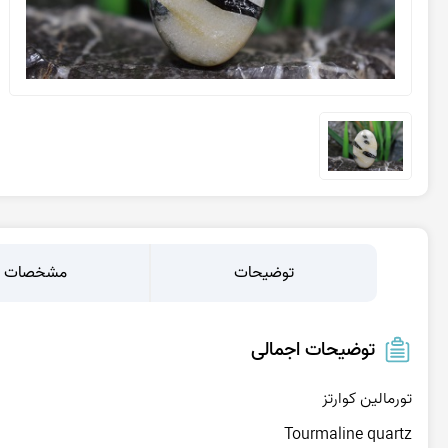
عقیق یمن کبود
عقیق یمن سبز
عقیق یمن بنفش
عقیق یمن سیاه
عقیق یمن قرمز
عقیق خراسان
توضیحات
مشخصات
توضیحات اجمالی