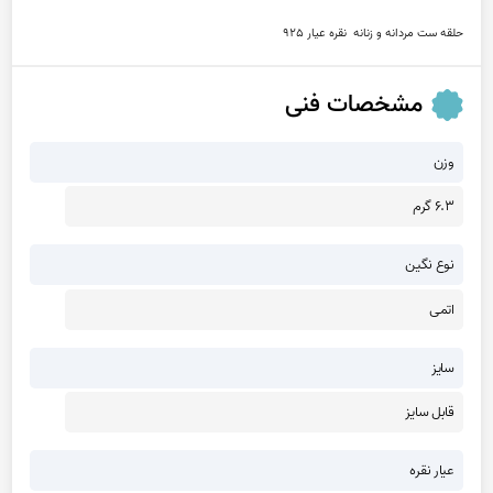
حلقه ست مردانه و زنانه  نقره عیار 925
مشخصات فنی
وزن
6.3 گرم
نوع نگین
اتمی
سایز
قابل سایز
عیار نقره