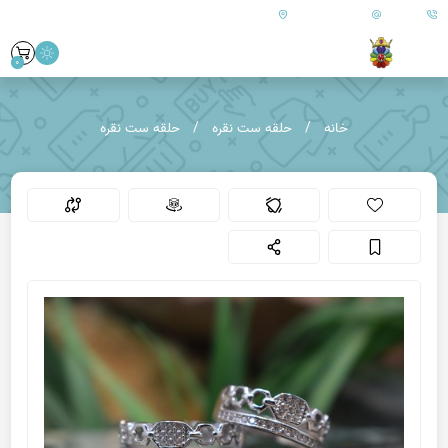
09179890157
info@goharanshop.com
ایران - فارس - کازرون
0
خانه
حلقه ست نقره
حلقه ست نقره