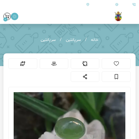
09179890157
info@goharanshop.com
ایران - فارس - کازرون
0
خانه
سرپانتین
سرپانتین