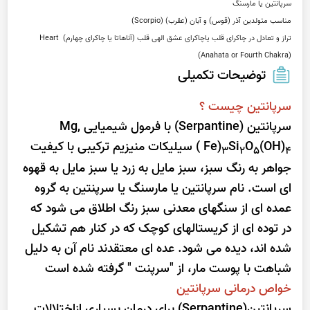
تراز و تعادل در چاکرای قلب یاچاکرای عشق الهی قلب (آناهاتا یا چاکرای چهارم) Heart 
(Anahata or Fourth Chakra)
توضیحات تکمیلی
سرپانتین چیست ؟
سرپانتین (Serpantine) با فرمول شیمیایی Mg,
(OH)
O
Si
Fe)
) سیلیکات منیزیم ترکیبی با کیفیت
3
2
5
4
جواهر به رنگ سبز، سبز مایل به زرد یا سبز مایل به قهوه
ای است. نام سرپانتین یا مارسنگ یا سرپنتین به گروه
عمده ای از سنگهای معدنی سبز رنگ اطلاق می شود که
در توده ای از کریستالهای کوچک که در کنار هم تشکیل
شده اند، دیده می شود. عده ای معتقدند نام آن به دلیل
شباهت با پوست مار، از "سرپنت " گرفته شده است
خواص درمانی سرپانتین
سرپانتین(Serpantine) برای درمان بسیاری ازاختلالات