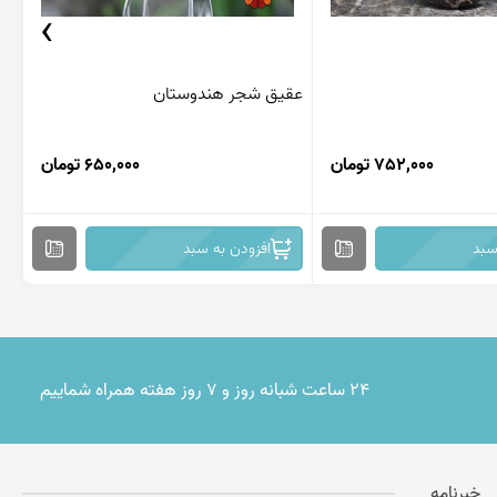
›
عقیق شجر هندوستان
عق
752,000 تومان
650,000 تومان
سبد
افزودن به سبد
۲۴ ساعت شبانه روز و ۷ روز هفته همراه شماییم
خبرنامه