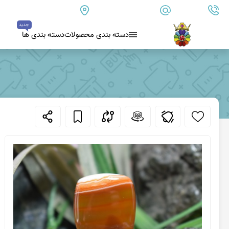
09179890157
info@goharanshop.com
ایران - فارس - کازرون
جدید
دسته بندی محصولات
دسته بندی ها
بلو لس آگات
کلسدونی
عقیق کلسدونی آبی
عقیق دروزی کلسدونی
عقیق کلسدونی قهوه ای
عقیق یمن
عقیق یمن زرد
عقیق یمن سفید
عقیق یمن نباتی
عقیق یمن پرتقالی