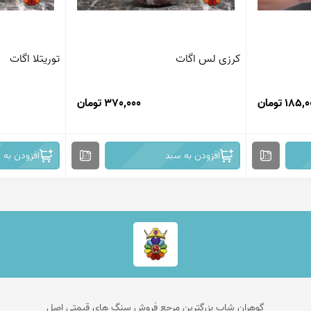
کرزی لس اگات
توریتلا اگات
185 تومان
370,000 تومان
افزودن به سبد
افزودن به 
گوهران شاپ بزرگترین مرجع فروش سنگ های قیمتی اصل