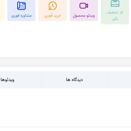
کرزی لس اگات
عقیق بوتسوانا
کد تخفیف
استیک اگات
عقیق اتشین
ویدئو محصول
خرید فوری
مشاوره فوری
بگیر
عقیق عسلی
عقیق شجر
عقیق خزه ای
عقیق سلیمانی
دیدگاه ها
ویدئوها