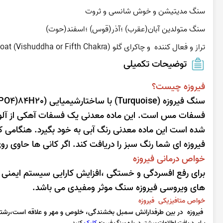
تراز و فعال کننده  و چاکرای گلو Throat (Vishuddha or Fifth Chakra) و چاکرای قلب Heart (Anahata or Fourth Chakra)
توضیحات تکمیلی
فیروزه چیست؟
فسفات مس است. این ماده معدنی یک فسفات آهکی از آلو
شده است این ماده معدنی رنگ آبی به خود بگیرد. هنگامی که
فیروزه ای شما رنگ سبز را دریافت کند. اگر کانی ها حاوی ر
خواص درمانی فیروزه
برای رفع افسردگی و خستگی ،افزایش کارایی سیستم ایمنی 
های ویروسی فیروزه سنگ موثر ومفیدی می باشد.
خواص متافیزیکی فیروزه
فیروزه در بین طرفدارانش سمبل بخشندگی، خلوص و مهر و علاقه است،رشته 
برای دریافت اطلاعات بیشتر در باره سنگ فیروزه
کلیک
کنید