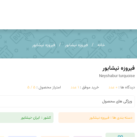
کوپر اگات
توریتلا اگات
خانه
فیروزه نیشابور
فیروزه نیشابور
عقیق فردوس
عقیق مکزیک
عقیق زرد
تندر اگات
فیروزه نیشابور
Neyshabur turquoise
عقیق دراگون
عقیق سبز
دیدگاه ها :
0 عدد
خرید موفق :
1 عدد
امتیاز محصول :
5 / 5
عقیق باباقوری
عقیق شرف شمس
ویژگی های محصول
عقیق پوست مار
عقیق سوخته
دسته بندی ها :
فیروزه نیشابور
کشور :
ایران -نیشابور
عقیق کارنلین
عقیق شجر پاییزی