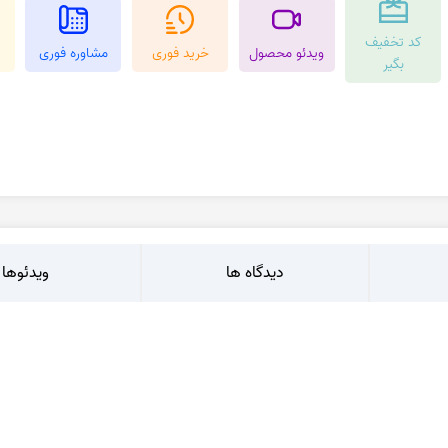
کرزی لس اگات
عقیق بوتسوانا
کد تخفیف
استیک اگات
عقیق اتشین
ویدئو محصول
خرید فوری
مشاوره فوری
بگیر
عقیق عسلی
عقیق شجر
عقیق خزه ای
عقیق سلیمانی
دیدگاه ها
ویدئوها