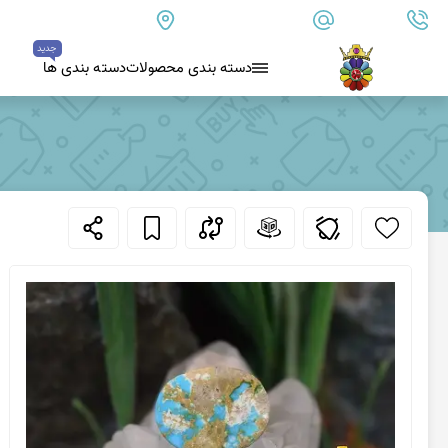
09179890157
info@goharanshop.com
ایران - فارس - کازرون
جدید
دسته بندی محصولات
دسته بندی ها
بلو لس آگات
کلسدونی
عقیق کلسدونی آبی
عقیق دروزی کلسدونی
عقیق کلسدونی قهوه ای
عقیق یمن
عقیق یمن زرد
عقیق یمن سفید
عقیق یمن نباتی
عقیق یمن پرتقالی