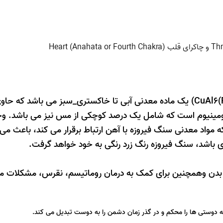
سنگ فیروزه (Turquoise) با ساختارشیمیایى (CuAl6(PO4)84H20) یک ماده معدنی آبی تا خاکستری_سبز می با
مینیوم است که شامل یک درصد کوچکی از مس نیز می باشد. و
 مواد معدنی سنگ فیروزه با آهن ارتباط برقرار می کند، باعث م
وی باشد، سنگ فیروزه رنگ زرد رنگی به خود خواهد گرفت.
بدن وهمچنین برای کمک به درمان روماتیسم، نقرس، مشکلات مع
دوستی ها را محکم و در گذر زمان دشمن را به دوست تبدیل می کند.