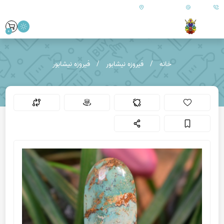
09179890157
info@goharanshop.com
ایران - فارس - کازرون
0
خانه
فیروزه نیشابور
فیروزه نیشابور