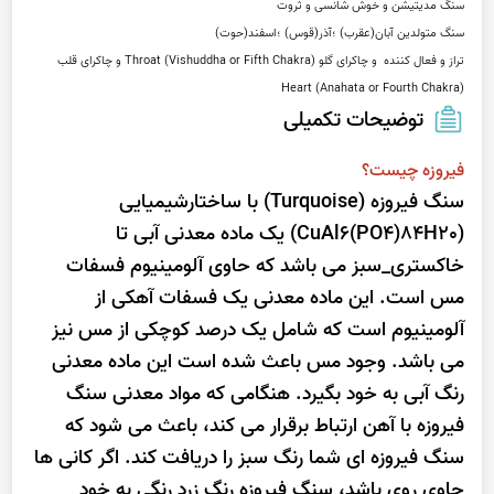
تراز و فعال کننده  و چاکرای گلو Throat (Vishuddha or Fifth Chakra) و چاکرای قلب 
Heart (Anahata or Fourth Chakra)
توضیحات تکمیلی
فیروزه چیست؟
سنگ فیروزه (Turquoise) با ساختارشیمیایى
(CuAl6(PO4)84H20) یک ماده معدنی آبی تا
خاکستری_سبز می باشد که حاوی آلومینیوم فسفات
مس است. این ماده معدنی یک فسفات آهکی از
آلومینیوم است که شامل یک درصد کوچکی از مس نیز
می باشد. وجود مس باعث شده است این ماده معدنی
رنگ آبی به خود بگیرد. هنگامی که مواد معدنی سنگ
فیروزه با آهن ارتباط برقرار می کند، باعث می شود که
سنگ فیروزه ای شما رنگ سبز را دریافت کند. اگر کانی ها
حاوی روی باشد، سنگ فیروزه رنگ زرد رنگی به خود