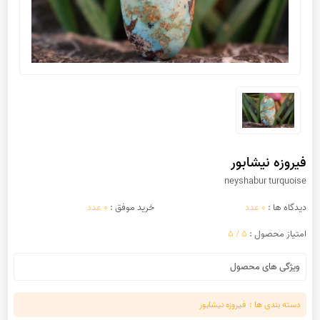
فیروزه نیشابور
neyshabur turquoise
دیدگاه ها :
0 عدد
خرید موفق :
0 عدد
امتیاز محصول :
5 / 5
ویژگی های محصول
دسته بندی ها :
فیروزه نیشابور