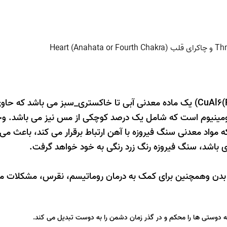
سنگ فیروزه (Turquoise) با ساختارشیمیایى (CuAl6(PO4)84H20) یک ماده معدنی آبی تا خاکستری_سبز می با
مینیوم است که شامل یک درصد کوچکی از مس نیز می باشد. و
 مواد معدنی سنگ فیروزه با آهن ارتباط برقرار می کند، باعث م
وی باشد، سنگ فیروزه رنگ زرد رنگی به خود خواهد گرفت.
بدن وهمچنین برای کمک به درمان روماتیسم، نقرس، مشکلات مع
دوستی ها را محکم و در گذر زمان دشمن را به دوست تبدیل می کند.