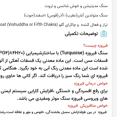
تراز و فعال کننده  و چاکرای گلو Throat (Vishuddha or Fifth Chakra) و چاکرای قلب Heart (Anahata or Fourth Chakra)
توضیحات تکمیلی
فیروزه چیست؟
فسفات مس است. این ماده معدنی یک فسفات آهکی از آلو
شده است این ماده معدنی رنگ آبی به خود بگیرد. هنگامی که
فیروزه ای شما رنگ سبز را دریافت کند. اگر کانی ها حاوی ر
خواص درمانی فیروزه
برای رفع افسردگی و خستگی ،افزایش کارایی سیستم ایمنی 
های ویروسی فیروزه سنگ موثر ومفیدی می باشد.
خواص متافیزیکی فیروزه
فیروزه در بین طرفدارانش سمبل بخشندگی، خلوص و مهر و علاقه است،رشته 