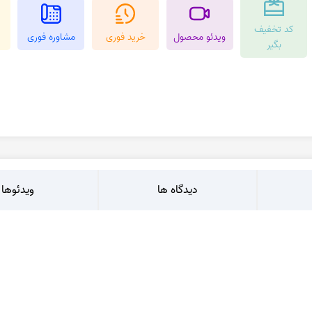
عقیق کارنلین
عقیق شجر پاییزی
کد تخفیف
کرزی لس اگات
عقیق بوتسوانا
ویدئو محصول
خرید فوری
مشاوره فوری
بگیر
استیک اگات
عقیق اتشین
عقیق عسلی
عقیق شجر
دیدگاه ها
ویدئوها