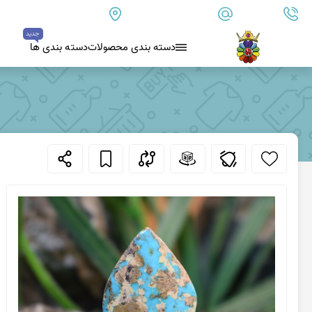
09179890157
info@goharanshop.com
ایران - فارس - کازرون
جدید
دسته بندی محصولات
دسته بندی ها
عقیق سیاه (اونیکس)
بلو لس آگات
کلسدونی
عقیق کلسدونی آبی
عقیق دروزی کلسدونی
عقیق کلسدونی قهوه ای
عقیق یمن
عقیق یمن زرد
عقیق یمن سفید
عقیق یمن نباتی