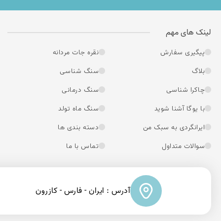
لینک های مهم
پیگیری سفارش
نقره جات مردانه
بلاگ
سنگ شناسی
چاکرا شناسی
سنگ درمانی
با یوگا آشنا شوید
سنگ ماه تولد
ایرانگردی به سبک من
دسته بندی ها
سوالات متداول
تماس با ما
آدرس : ایران - فارس - کازرون