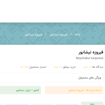
عقیق خراسان
عقیق خزه ای
خانه
فیروزه نیشابور
فیروزه نیشابور
کوپر اگات
توریتلا اگات
عقیق فردوس
عقیق مکزیک
فیروزه نیشابور
Neyshabur turquoise
عقیق زرد
تندر اگات
دیدگاه ها :
0 عدد
خرید موفق :
0 عدد
امتیاز محصول :
5 / 5
عقیق دراگون
عقیق سبز
ویژگی های محصول
عقیق باباقوری
عقیق شرف شمس
دسته بندی ها :
فیروزه نیشابور
کشور :
ایران -نیشابور
عقیق پوست مار
عقیق سوخته