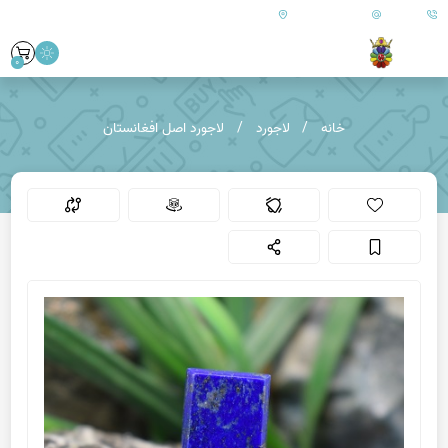
09179890157
info@goharanshop.com
ایران - فارس - کازرون
0
خانه
لاجورد
لاجورد اصل افغانستان