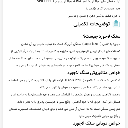
لا جورد مظهر روشنی ذهن و عشق و دوستی
توضیحات تکمیلی
سنگ لاجورد چیست؟
لاجوَرد به لاتین ( Lapis lazuli)  سنگی آبی‌رنگ است که ترکیب شیمیایی آن شامل 
فسفات‌های آب‌دارطبیعی آلومینیوم، آهن، منیزیم و کلسیم است؛ به عبارت دیگر ترکیبی از 
لازوریت، کلسیت، پیریت، هورنبلاند، اوگیت و دایپوسیت وسودالیت است. این سنگ به خاطر 
سختی و رنگ آبی خوش‌رنگ خود؛ لاجوردی، در جواهرسازی به عنوان نگین به کار می‌رود.
خواص متافیزیکی سنگ لاجورد
گفته می شود که سنگ لاجورد( Lapis lazuli) دارنده اش را از دانش باستانیان و خرد استفاده 
از آن، بهره مند می کند و آگاهی، بصیرت و هوش را تقویت می کند
لاجورد، آگاهی، بصیرت و هوش شخص را افزایش می دهد و خرد باستانیان را به دارنده اش 
منتقل می کند؛ خردی که با خود آرامش، واقع بینی و خویشتن پذیری را به همراه دارد.
هم چنین سنگی است که به انسان آرامش می دهد و برای درمان عصبانیت، استرس، هیجان 
و رفع بی خوابی تأثیرات خوبی دارد
خواص درمانی سنگ لاجورد