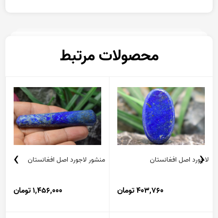
محصولات مرتبط
›
‹
لاجورد اصل افغانستان
منشور لاجورد اصل افغانستان
م
403,760 تومان
1,456,000 تومان