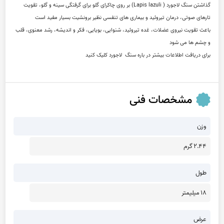
گذاشتن سنگ لاجورد ( Lapis lazuli) بر روی چاکرای گلو برای گرفتگی سینه و گلو، تقویت 
تارهای صوتی، درمان تیروئید و بیماری های تنفسی نظیر برونشیت بسیار مفید است
باعث تقویت نیروى عضلات، غده تیروئید، شنوایی، بویایی، فکر و اندیشه، رشد معنوی، قلب 
و چشم ها می شود
برای دریافت اطلاعات بیشتر در باره سنگ  لاجورد کلیک کنید
مشخصات فنی
وزن
2.44 گرم
طول
18 میلیمتر
عرض