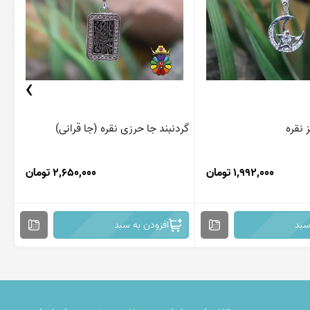
›
 نقره
گردنبند جا حرزی نقره (جا قرانی)
مد
1,992,000 تومان
2,650,000 تومان
سبد
افزودن به سبد