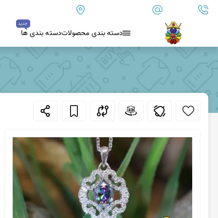
09179890157
info@goharanshop.com
ایران - فارس - کازرون
جدید
دسته بندی محصولات
دسته بندی ها
عقیق سیاه (اونیکس)
بلو لس آگات
کلسدونی
عقیق کلسدونی آبی
عقیق دروزی کلسدونی
عقیق کلسدونی قهوه ای
عقیق یمن
عقیق یمن زرد
عقیق یمن سفید
عقیق یمن نباتی