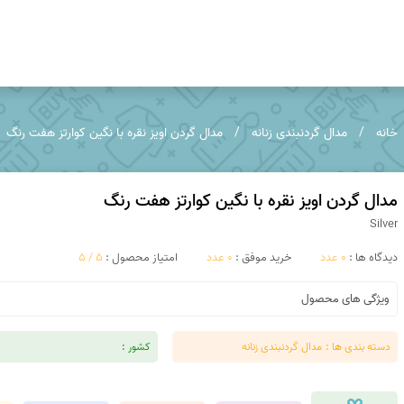
عقیق خراسان
عقیق خزه ای
خانه
مدال گردنبندی زنانه
مدال گردن اویز نقره با نگین کوارتز هفت رنگ
کوپر اگات
توریتلا اگات
عقیق فردوس
عقیق مکزیک
مدال گردن اویز نقره با نگین کوارتز هفت رنگ
Silver
عقیق زرد
تندر اگات
دیدگاه ها :
0 عدد
خرید موفق :
0 عدد
امتیاز محصول :
5 / 5
عقیق دراگون
عقیق سبز
ویژگی های محصول
عقیق باباقوری
عقیق شرف شمس
دسته بندی ها :
مدال گردنبندی زنانه
کشور :
عقیق پوست مار
عقیق سوخته