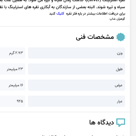
نقره استرلینگ (silver)با گذشت زمان سیاه و تیره می شود. به
سیاه و تیره شوند. البته بعضی از سازندگان به آبکاری نقره های استرلینگ با نقره 999 بسنده می کن
برای دریافت اطلاعات بیشتر در باره فلز نقره
کلیک
کنید
گوهران شاپ
مشخصات فنی
وزن
2.93 گرم
طول
23 میلیمتر
عرض
16 میلیمتر
عیار
925
دیدگاه ها