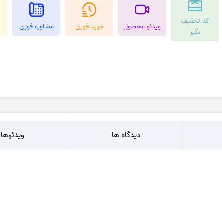
عقیق کارنلین
عقیق شجر پاییزی
کد تخفیف
کرزی لس اگات
عقیق بوتسوانا
ویدئو محصول
خرید فوری
مشاوره فوری
بگیر
استیک اگات
عقیق اتشین
عقیق عسلی
عقیق شجر
دیدگاه ها
ویدئوها