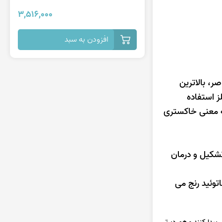
3,516,000
افزودن به سبد
ام عناصر، بالاترین
ز استفاده
 معنی خاکستری
ر تشکیل و درمان
توئید رنج می