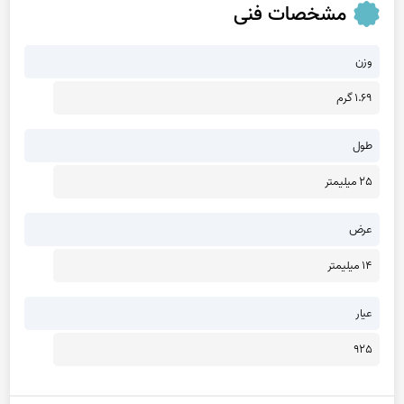
مشخصات فنی
وزن
1.69 گرم
طول
25 میلیمتر
عرض
14 میلیمتر
عیار
925