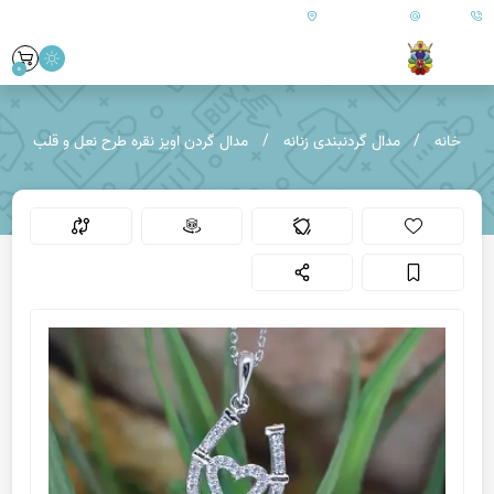
09179890157
info@goharanshop.com
ایران - فارس - کازرون
0
خانه
مدال گردنبندی زنانه
مدال گردن اویز نقره طرح نعل و قلب