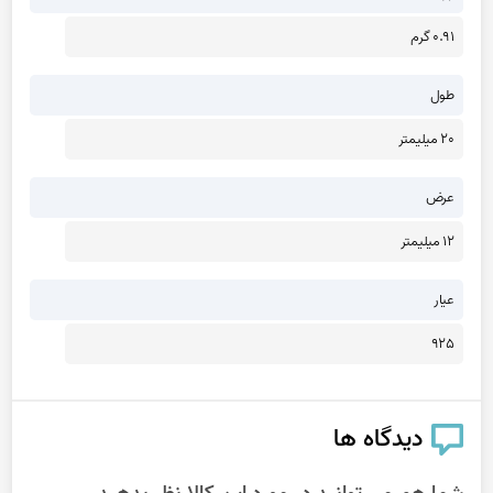
0.91 گرم
طول
20 میلیمتر
عرض
12 میلیمتر
عیار
925
دیدگاه ها