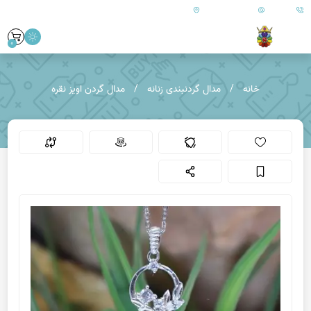
09179890157
info@goharanshop.com
ایران - فارس - کازرون
0
خانه
مدال گردنبندی زنانه
مدال گردن اویز نقره