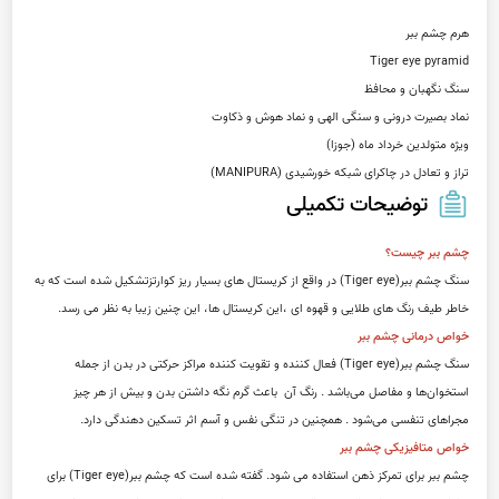
تراز و تعادل در چاکرای شبکه خورشیدی (MANIPURA)
توضیحات تکمیلی
چشم ببر چیست؟
سنگ چشم ببر(Tiger eye) در واقع از کریستال های بسیار ریز کوارتزتشکیل شده است که به 
خاطر طیف رنگ های طلایی و قهوه ای ،این کریستال ها، این چنین زیبا به نظر می رسد.
خواص درمانی چشم ببر
سنگ چشم ببر(Tiger eye) فعال کننده و تقویت کننده مراکز حرکتی در بدن از جمله 
استخوان‌ها و مفاصل می‌باشد . رنگ آن  باعث گرم نگه داشتن بدن و بیش از هر چیز 
مجراهای تنفسی می‌شود . همچنین در تنگی نفس و آسم اثر تسکین دهندگی دارد.
خواص متافیزیکی چشم ببر
چشم ببر برای تمرکز ذهن استفاده می شود. گفته شده است که چشم ببر(Tiger eye) برای 