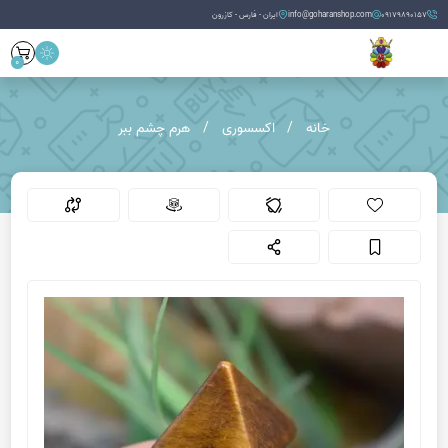
09179890157
info@goharanshop.com
ایران - فارس - کازرون
0
خانه
اکسسوری
هرم چشم ببر