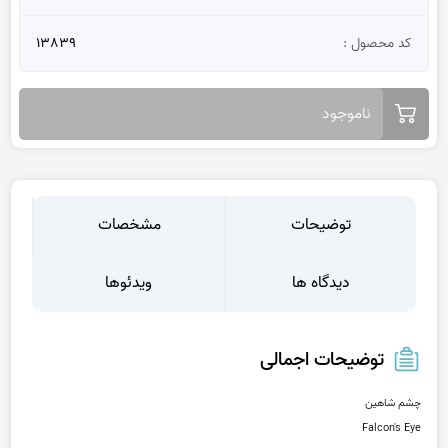
کد محصول :
13839
ناموجود
توضیحات
مشخصات
دیدگاه ها
ویدئوها
توضیحات اجمالی
Falcon's Eye