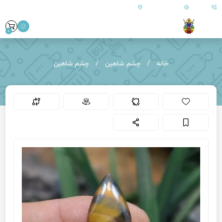
09179890157
info@goharanshop.com
ایران - فارس - کازرون
0
خانه
چشم شاهین
چشم شاهین