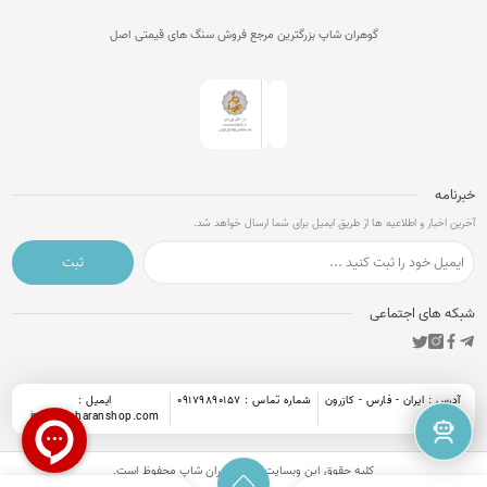
گوهران شاپ بزرگترین مرجع فروش سنگ های قیمتی اصل
خبرنامه
آخرین اخبار و اطلاعیه ها از طریق ایمیل برای شما ارسال خواهد شد.
ثبت
شبکه های اجتماعی
آدرس : ایران - فارس - کازرون
شماره تماس : 09179890157
ایمیل :
info@goharanshop.com
کلیه حقوق این وبسایت برای
گوهران شاپ
محفوظ است.