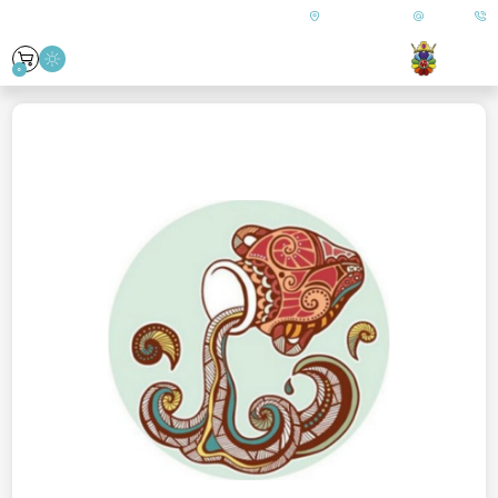
09179890157
info@goharanshop.com
ایران - فارس - کازرون
0