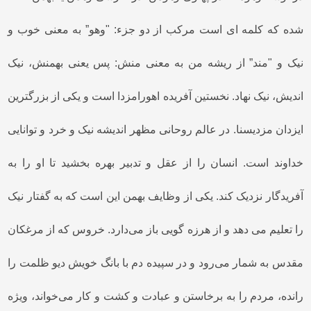
شده که کلمه ای است مرکب از دو جزء: "وهو” به معنی خوب و
نیک و "مند” از ریشه من به معنی منش: پس یعنی بهمنش، نیک
اندیش، نیک نهاد. نخستین آفریده اهورامزدا است و یکی از بزرگترین
ایزدان مزدیسنا. در عالم روحانی مظهر اندیشه نیک و خرد و توانایی
خداوند است. انسان را از عقل و تدبیر بهره بخشید تا او را به
آفریدگار نزدیک کند. یکی از وظایف بهمن این است که به گفتار نیک
را تعلیم می دهد و از هرزه گویی باز می‌دارد. خروس که از مرغکان
مقدس به شمار می‌رود و در سپیده دم با بانگ خویش دیو ظلمت را
رانده، مردم را به برخاستن و عبادت و کشت و کار می‌خواند، ویژه