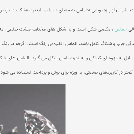
عقیق کارنلین
عقیق شجر پاییزی
. نام آن از واژه یونانی آداماس به معنای «تسلیم ناپذیر»، «شکست ناپذی
کرزی لس اگات
عقیق بوتسوانا
الی
الماس
، مکعبی شکل است و به شکل های مختلف هشت ضلعی، مثلثی
استیک اگات
عقیق اتشین
دگی چرب و شکاف کامل باشد. الماس اغلب بی رنگ است، اگرچه در رنگ ها
عقیق عسلی
عقیق شجر
 مایل به قهوه ای،کنیاکی و به ندرت یاسی شکل می گیرد. الماس های با ک
کمتر در کاربردهای صنعتی، به ویژه برای برش و پرداخت استفاده می شود