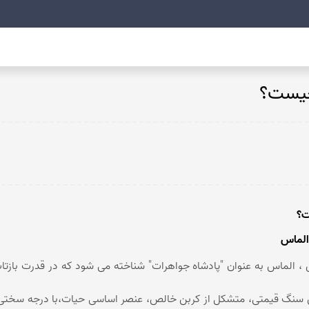
عقیق خراسان
عقیق خزه ای
یست؟
کوپر اگات
توریتلا اگات
عقیق فردوس
عقیق مکزیک
عقیق زرد
تندر اگات
؟
عقیق دراگون
عقیق سبز
الماس
عقیق باباقوری
عقیق شرف شمس
 ، الماس به عنوان "پادشاه جواهرات" شناخته می شود که در قدرت بازت
عقیق پوست مار
عقیق سوخته