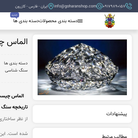
09179890157
info@goharanshop.com
ایران - فارس - کازرون
جدید
دسته بندی محصولات
دسته بندی ها
عقیق سیاه (اونیکس)
الماس چ
بلو لس آگات
دسته بندی ها
کلسدونی
سنگ شناسی
عقیق کلسدونی آبی
عقیق دروزی کلسدونی
عقیق کلسدونی قهوه ای
الماس چیست
تاریخچه سنگ 
عقیق یمن
پیشنهادات
عقیق یمن زرد
از نظر ساختاری
عقیق یمن سفید
عقیق یمن نباتی
مطالب مرتبط