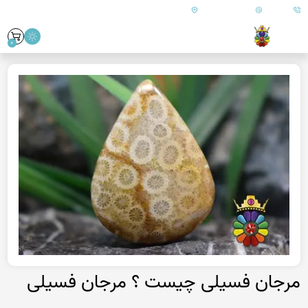
09179890157
info@goharanshop.com
ایران - فارس - کازرون
0
مرجان فسیلی چیست ؟ مرجان فسیلی