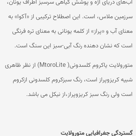
آب‌های دریای اژه و پوشش گیاهی سرسبز اطراف یونان،
سرزمین ملاس، است. این اصطلاح ترکیبی از «آکوا» به
معنای آب و «پراز» از کلمه یونانی به معنای تره فرنگی
است که نشان دهنده رنگ آبی-سبز این سنگ است.
متورولایت یاکروم کلسدونی( MtoroLite) از نظر ظاهری
شبیه کریزوپراز است، رنگ سبزکروم کلسدونی ازکروم
است ولی رنگ سبز کریزوپراز،از نیکل می باشد.
گستردگی جغرافیایی متورولایت