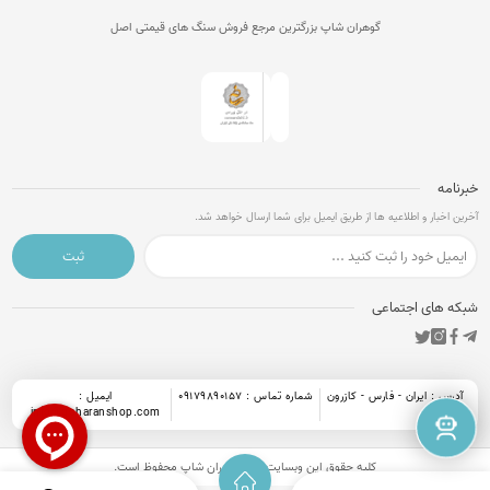
گوهران شاپ بزرگترین مرجع فروش سنگ های قیمتی اصل
خبرنامه
آخرین اخبار و اطلاعیه ها از طریق ایمیل برای شما ارسال خواهد شد.
ثبت
شبکه های اجتماعی
آدرس : ایران - فارس - کازرون
شماره تماس : 09179890157
ایمیل :
info@goharanshop.com
کلیه حقوق این وبسایت برای
گوهران شاپ
محفوظ است.