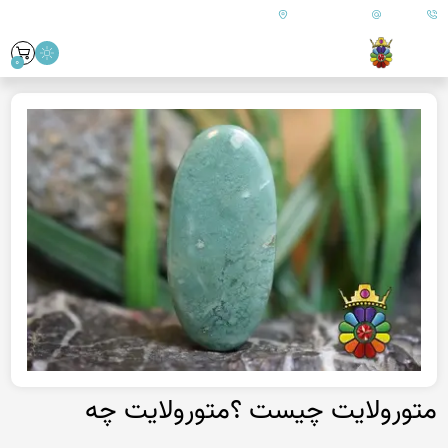
09179890157
info@goharanshop.com
ایران - فارس - کازرون
0
متورولایت چیست ؟متورولایت چه