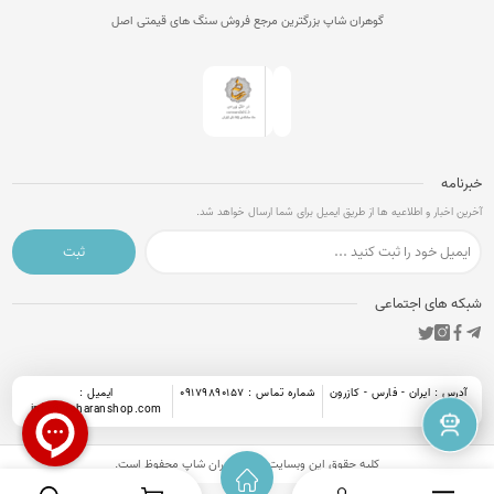
گوهران شاپ بزرگترین مرجع فروش سنگ های قیمتی اصل
خبرنامه
آخرین اخبار و اطلاعیه ها از طریق ایمیل برای شما ارسال خواهد شد.
ثبت
شبکه های اجتماعی
آدرس : ایران - فارس - کازرون
شماره تماس : 09179890157
ایمیل :
info@goharanshop.com
کلیه حقوق این وبسایت برای
گوهران شاپ
محفوظ است.