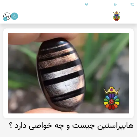
09179890157
info@goharanshop.com
ایران - فارس - کازرون
0
هایپراستین چیست و چه خواصی دارد ؟