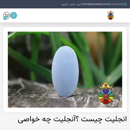
09179890157
info@goharanshop.com
ایران - فارس - کازرون
0
انجلیت چیست ؟آنجلیت چه خواصی